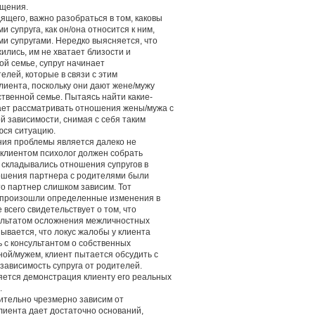
ащения.
щего, важно разобраться в том, каковы
 супруга, как он/она относится к ним,
и супругами. Нередко выясняется, что
ились, им не хватает близости и
ой семье, супруг начинает
елей, которые в связи с этим
лиента, поскольку они дают жене/мужу
бственной семье. Пытаясь найти какие-
нает рассматривать отношения жены/мужа с
 зависимости, снимая с себя таким
юся ситуацию.
ния проблемы является далеко не
 клиентом психолог должен собрать
к складывались отношения супругов в
ношения партнера с родителями были
что партнер слишком зависим. Тот
ом произошли определенные изменения в
всего свидетельствует о том, что
зультатом осложнения межличностных
зывается, что локус жалобы у клиента
ь с консультантом о собственных
ой/мужем, клиент пытается обсудить с
зависимость супруга от родителей.
яется демонстрация клиенту его реальных
.
вительно чрезмерно зависим от
клиента дает достаточно оснований,