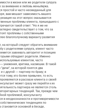
имости в жизни или же родители супруга
е за внимание и любовь жены/мужа.
ся простой и часто неожиданный для
воря, вам мешает зависимость вашего
 реакция на этот вопрос оказывается
твенные проблемы клиента, пришедшего с
речается такой ответ: "Но я же не
аглядно свидетельствует о том, что за
 стоят проблемы с собственными
более благополучному варианту развития
, на который следует обратить внимание
бу с родителями супруга, клиент часто
тремится завоевать авторитет и позицию
оторыми обладают родители. Именно
, используемые клиентом, часто
 унижения, критика, насмешки. В такой
"дичи", за которой гонятся два
и с другой — партнер по браку; в
ся тому, кто более привычен, то есть
проявляются в рассказе клиента о своей
онсультант может сразу же перейти к их
оятельность партнера не является столь
вторитарных тенденций. Так, прежде чем
ейной проблемой, консультанту
ся в неоднозначности и противоречивости
 собственнических тенденциях по
а становится основной в беседе,