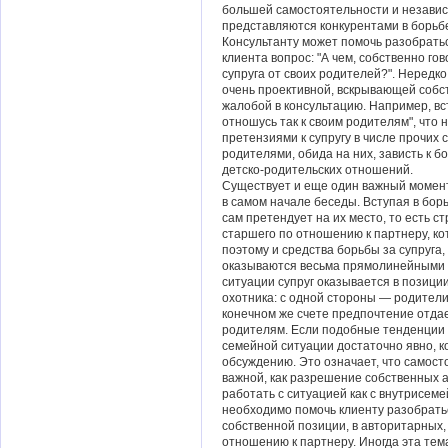
большей самостоятельности и независ
представляются конкурентами в борьб
Консультанту может помочь разобрать
клиента вопрос: "А чем, собственно го
супруга от своих родителей?". Нередко
очень проективной, вскрывающей собс
жалобой в консультацию. Например, вст
отношусь так к своим родителям", что н
претензиями к супругу в числе прочих
родителями, обида на них, зависть к 
детско-родительских отношений.
Существует и еще один важный момент
в самом начале беседы. Вступая в борь
сам претендует на их место, то есть с
старшего по отношению к партнеру, к
поэтому и средства борьбы за супруга
оказываются весьма прямолинейными —
ситуации супруг оказывается в позиции 
охотника: с одной стороны — родители 
конечном же счете предпочтение отдает
родителям. Если подобные тенденции 
семейной ситуации достаточно явно, к
обсуждению. Это означает, что самост
важной, как разрешение собственных а
работать с ситуацией как с внутрисем
необходимо помочь клиенту разобрать
собственной позиции, в авторитарных,
отношению к партнеру. Иногда эта тем