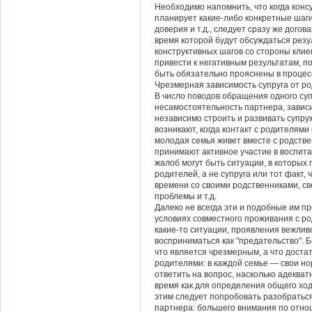
Необходимо напомнить, что когда конс
планирует какие-либо конкретные шаг
доверия и т.д., следует сразу же дого
время которой будут обсуждаться рез
конструктивных шагов со стороны кли
привести к негативным результатам, п
быть обязательно прояснены в процес
Чрезмерная зависимость супруга от р
В число поводов обращения одного суп
несамостоятельность партнера, завис
независимо строить и развивать супр
возникают, когда контакт с родителями
молодая семья живет вместе с родств
принимают активное участие в воспитан
жалоб могут быть ситуации, в которых
родителей, а не супруга или тот факт,
времени со своими родственниками, с
проблемы и т.д.
Далеко не всегда эти и подобные им пр
условиях совместного проживания с ро
какие-то ситуации, проявления вежлив
восприниматься как "предательство". 
что является чрезмерным, а что доста
родителями: в каждой семье — свои н
ответить на вопрос, насколько адекват
время как для определения общего ход
этим следует попробовать разобраться
партнера: большего внимания по отно