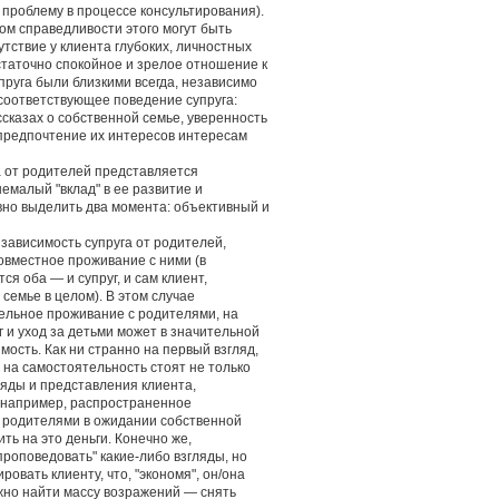
 проблему в процессе консультирования).
м справедливости этого могут быть
тствие у клиента глубоких, личностных
статочно спокойное и зрелое отношение к
пруга были близкими всегда, независимо
соответствующее поведение супруга:
сказах о собственной семье, уверенность
, предпочтение их интересов интересам
а от родителей представляется
емалый "вклад" в ее развитие и
вно выделить два момента: объективный и
зависимость супруга от родителей,
овместное проживание с ними (в
я оба — и супруг, и сам клиент,
семье в целом). В этом случае
ельное проживание с родителями, на
 и уход за детьми может в значительной
сть. Как ни странно на первый взгляд,
 на самостоятельность стоят не только
ляды и представления клиента,
, например, распространенное
с родителями в ожидании собственной
ть на это деньги. Конечно же,
"проповедовать" какие-либо взгляды, но
овать клиенту, что, "экономя", он/она
ожно найти массу возражений — снять