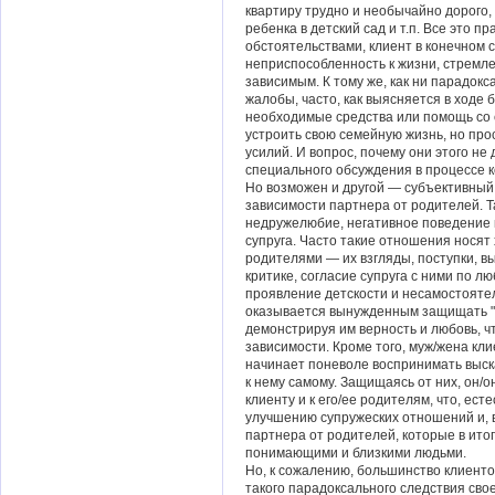
квартиру трудно и необычайно дорого, 
ребенка в детский сад и т.п. Все это п
обстоятельствами, клиент в конечном 
неприспособленность к жизни, стремле
зависимым. К тому же, как ни парадо
жалобы, часто, как выясняется в ходе 
необходимые средства или помощь со 
устроить свою семейную жизнь, но про
усилий. И вопрос, почему они этого не
специального обсуждения в процессе 
Но возможен и другой — субъективный
зависимости партнера от родителей. Т
недружелюбие, негативное поведение 
супруга. Часто такие отношения носят
родителями — их взгляды, поступки, 
критике, согласие супруга с ними по л
проявление детскости и несамостоятел
оказывается вынужденным защищать "
демонстрируя им верность и любовь, ч
зависимости. Кроме того, муж/жена клие
начинает поневоле воспринимать выск
к нему самому. Защищаясь от них, он/
клиенту и к его/ее родителям, что, ест
улучшению супружеских отношений и, в
партнера от родителей, которые в ит
понимающими и близкими людьми.
Но, к сожалению, большинство клиент
такого парадоксального следствия сво