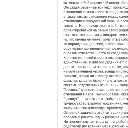
затмевая собой первичный повод обр
Обсуждая семейный контекст происходя
отношения самого клиента с родителями
а также каковы отношения между самим
отношения в супружеской паре не слож
теплоты. Не получая этого в собственн
ориентироваться на семью своих родит
оказываются врагами и конкурентами к
то, что он/она не может получить в со
то оправдания для себя, клиент начи
родителями как проявление чрезмерной
образом ответственность за создавшу
Конечно же, такой вариант возникнове
единственным, и для обсуждения его с
достаточно много материала о том, ка
начале семейной жизни, всегда ли от
"такими", всегда ли клиенту казалось, 
факт, что когда-то было иначе, а пот
системе родственных отношений, чаще 
"близость" с родителями является ре
отношений в паре. Таким образом, ока
"сдвинут" — вместо того чтобы говорит
трудностях во взаимоотношениях с жен
консультантом фиктивную проблему — 
Основной задачей в этой ситуации явл
проблем и работа над их разрешением
Но нередко случаи, когда супруг дейст
родителей (по крайней мере, рассказ 