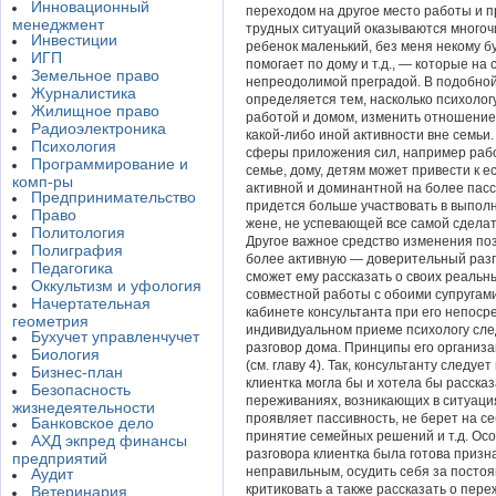
Инновационный
переходом на другое место работы и п
менеджмент
трудных ситуаций оказываются многоч
Инвестиции
ребенок маленький, без меня некому б
ИГП
помогает по дому и т.д., — которые на
Земельное право
непреодолимой преградой. В подобной
Журналистика
определяется тем, насколько психолог
Жилищное право
работой и домом, изменить отношение
Радиоэлектроника
какой-либо иной активности вне семьи
Психология
сферы приложения сил, например раб
Программирование и
семье, дому, детям может привести к 
комп-ры
активной и доминантной на более пас
Предпринимательство
придется больше участвовать в выпол
Право
жене, не успевающей все самой сделат
Политология
Другое важное средство изменения поз
Полиграфия
более активную — доверительный разго
Педагогика
сможет ему рассказать о своих реальн
Оккультизм и уфология
совместной работы с обоими супругами
Начертательная
кабинете консультанта при его непоср
геометрия
индивидуальном приеме психологу след
Бухучет управленчучет
разговор дома. Принципы его организац
Биология
(см. главу 4). Так, консультанту следуе
Бизнес-план
клиентка могла бы и хотела бы рассказа
Безопасность
переживаниях, возникающих в ситуациях
жизнедеятельности
проявляет пассивность, не берет на с
Банковское дело
принятие семейных решений и т.д. Осо
АХД экпред финансы
разговора клиентка была готова призн
предприятий
неправильным, осудить себя за посто
Аудит
критиковать а также рассказать о пер
Ветеринария