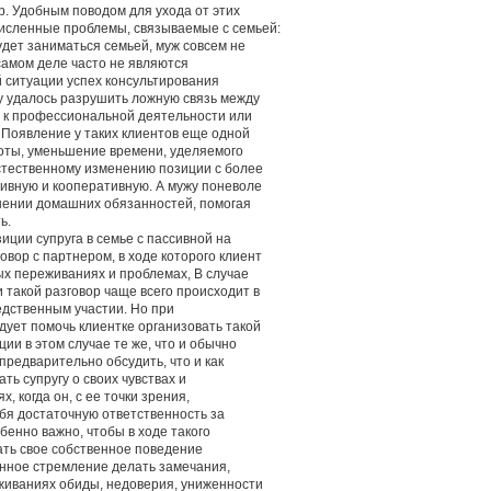
р. Удобным поводом для ухода от этих
исленные проблемы, связываемые с семьей:
удет заниматься семьей, муж совсем не
 самом деле часто не являются
 ситуации успех консультирования
у удалось разрушить ложную связь между
 к профессиональной деятельности или
. Появление у таких клиентов еще одной
оты, уменьшение времени, уделяемого
естественному изменению позиции с более
сивную и кооперативную. А мужу поневоле
нении домашних обязанностей, помогая
ь.
иции супруга в семье с пассивной на
вор с партнером, в ходе которого клиент
ых переживаниях и проблемах, В случае
 такой разговор чаще всего происходит в
едственным участии. Но при
ует помочь клиентке организовать такой
ии в этом случае те же, что и обычно
т предварительно обсудить, что и как
ть супругу о своих чувствах и
, когда он, с ее точки зрения,
ебя достаточную ответственность за
бенно важно, чтобы в ходе такого
ать свое собственное поведение
янное стремление делать замечания,
еживаниях обиды, недоверия, униженности