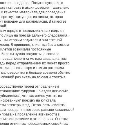
нове ее поведения. Позитивную роль в
жет сыграть и акция доверия, тщательно
 В качестве материала для проведения
онкретную ситуацию из жизни, которая
ит поводом для разногласий. В качестве
чай.
ком городе в нескольких часах езды от
ло лишь на поезде дальнего следования.
льным, старым родителям они с женой
месяц. В принципе, клиентка была совсем
й билетов возникали постоянные
о билеты нужно покупать на вокзале
оезда, клиентка же настаивала на том,
Ведь перед отправлением их может просто
ехали на вокзал зря и только потеряли
ия маловероятна и больше времени обычно
 лишний раз ехать на вокзал и стоять в
посредственно перед отправлением
отношениях супругов. Съездив несколько
убедившись, что так можно уехать из
рискованную" поездку на юг, стала
ты в театры и т.д. Готовность клиентки
ам поведения, которые раньше казались ей
 права на проявление активности в
ению его позиции в отношениях. Он стал
лнении рутинных повседневных семейных