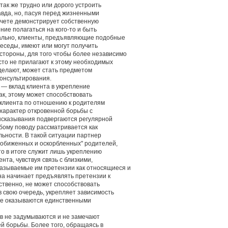
так же трудно или дорого устроить
равда, но, пасуя перед жизненными
счете демонстрирует собственную
ние полагаться на кого-то и быть
ксально, клиенты, предъявляющие подобные
беседы, имеют или могут получить
стороны, для того чтобы более независимо
сто не прилагают к этому необходимых
 делают, может стать предметом
консультирования.
 — вклад клиента в укрепление
ак, этому может способствовать
клиента по отношению к родителям
 характер откровенной борьбы с
высказывания подвергаются регулярной
юбому поводу рассматривается как
ьности. В такой ситуации партнер
обиженных и оскорбленных" родителей,
то в итоге служит лишь укреплению
нта, чувствуя связь с близкими,
азываемые им претензии как относящиеся и
она начинает предъявлять претензии к
ественно, не может способствовать
 свою очередь, укрепляет зависимость
оге оказываются единственными
ов не задумываются и не замечают
ей борьбы. Более того, обращаясь в