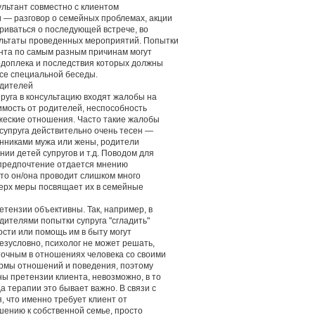
ультант совместно с клиентом
и — разговор о семейных проблемах, акции
вариваться о последующей встрече, во
ультаты проведенных мероприятий. Попытки
ента по самым разным причинам могут
одоплека и последствия которых должны
се специальной беседы.
одителей
руга в консультацию входят жалобы на
имость от родителей, неспособность
ужеские отношения. Часто такие жалобы
 супруга действительно очень тесен —
енниками мужа или жены, родители
ии детей супругов и т.д. Поводом для
 предпочтение отдается мнению
 что он/она проводит слишком много
верх меры посвящает их в семейные
етензии объективны. Так, например, в
дителями попытки супруга "сгладить"
ости или помощь им в быту могут
Безусловно, психолог не может решать,
точным в отношениях человека со своими
ормы отношений и поведения, поэтому
ны претензии клиента, невозможно, в то
а терапии это бывает важно. В связи с
, что именно требует клиент от
шению к собственной семье, просто