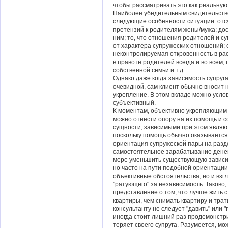
чтобы рассматривать это как реальную
Наиболее убедительным свидетельство
следующие особенности ситуации: отсу
претензий к родителям жены/мужа; до
ним; то, что отношения родителей и су
от характера супружеских отношений; 
неконтролируемая откровенность в рас
в правоте родителей всегда и во всем
собственной семьи и т.д.
Однако даже когда зависимость супруг
очевидной, сам клиент обычно вносит н
укрепление. В этом вкладе можно усло
субъективный.
К моментам, объективно укрепляющим 
можно отнести опору на их помощь и с
сущности, зависимыми при этом являютс
поскольку помощь обычно оказывается 
ориентация супружеской пары на разд
самостоятельное зарабатывание денег
мере уменьшить существующую зависимо
но часто на пути подобной ориентации
объективные обстоятельства, но и взг
"ратующего" за независимость. Таково
представление о том, что лучше жить 
квартиры, чем снимать квартиру и трати
консультанту не следует "давить" или 
иногда стоит лишний раз продемонстрир
теряет своего супруга. Разумеется, м