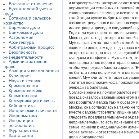
и второсортности, которые лежат в ос
Валютные отношения
нормализации семейных отношений мо
Бухгалтерский учет и
спланированная с помощью психолога.
аудит
Ботаника и сельское
такой акции лучше выбрать какую-то к
хозяйство
возникает регулярно и постоянно служ
Биржевое дело
иллюстрации приведем следующий слу
Банковское дело
Родители мужа клиентки жили в малень
Астрономия
Москвы, доехать до которого можно бы
Архитектура
Муж настаивал на том, чтобы к его бо
Арбитражный процесс
ездили не реже, чем один—два раза в 
Безопасность
не против этого, но в связи с покупко
жизнедеятельности
скандалы и конфликты. Муж считал, чт
Административное
непосредственно перед отправлением п
право
чтобы муж покупал билеты заранее: "
Авиация и космонавтика
не быть, и тогда получится, что мы при
Кулинария
время". Муж считал, что такая ситуац
Наука и техника
тратится понапрасну, когда приходится
Криминология
очереди за билетами.
Криминалистика
Согласие жены на покупку билетов не
Косметология
поезда оказалось важным моментом в 
Коммуникации и связь
раз к родителям мужа таким образом и 
Кибернетика
Москвы, она согласилась на такую же "
Исторические личности
вместе с мужем "стрелять" лишние биле
Информатика
следовать предлагаемым мужем образц
Инвестиции
неприемлемыми, то есть признание его
по Зоология
семье, привели к кардинальному измен
Журналистика
более активен и ответственен в выпо
Карта сайта
дел и обязанностей.