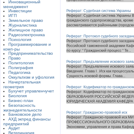
Инновационный
менеджмент
Инвестиции
Реферат: Судебная система Украины
ИГП
Реферат: Судебная система Украины 
Земельное право
гражданско­го судопроизводства, кроме
Журналистика
рассматриваются районными (городским
Жилищное право
Радиоэлектроника
Реферат: Протокол судебного заседан
Психология
Реферат: Протокол судебного заседан
Программирование и
Российской таможенной академии Каф
комп-ры
по курсу: “ Гражданский процесс ” Те...
Предпринимательство
Право
Реферат: Предъявление искового заяв
Политология
Реферат: Предъявление искового зая
Полиграфия
Введение. Глава I . Иск как процессуал
Педагогика
Сущность исковой формы. Глава...
Оккультизм и уфология
Начертательная
геометрия
Реферат: Кодификатор по гражданско
Бухучет управленчучет
Реферат: Кодификатор по гражданск
Биология
ОБРАЗОВАНИЯ РОССИЙСКОЙ ФЕДЕР
Бизнес-план
ЮРИДИЧЕСКАЯ АКАДЕМИЯ КАФЕДРА 
Безопасность
жизнедеятельности
Реферат: Гражданско-правовой иск
Банковское дело
Реферат: Гражданско-правовой иск
АХД экпред финансы
ПРОФЕССИОНАЛЬНОГО ОБРАЗОВАНИ
предприятий
Экономики, управления и права Кафедр
Аудит
Ветеринария