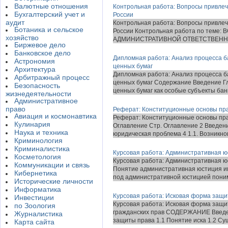
Валютные отношения
Контрольная работа: Вопросы привлеч
Бухгалтерский учет и
России
аудит
Контрольная работа: Вопросы привлеч
Ботаника и сельское
России Контрольная работа по тем
хозяйство
АДМИНИСТРАТИВНОЙ ОТВЕТСТВЕННОСТ
Биржевое дело
Банковское дело
Дипломная работа: Анализ процесса б
Астрономия
ценных бумаг
Архитектура
Дипломная работа: Анализ процесса б
Арбитражный процесс
ценных бумаг Содержание Введение Г
Безопасность
ценных бумаг как особые субъекты банк
жизнедеятельности
Административное
право
Реферат: Конституционные основы пра
Авиация и космонавтика
Реферат: Конституционные основы пра
Кулинария
Оглавление Стр. Оглавление 2 Введени
Наука и техника
юридическая проблема 4 1.1. Возникнов
Криминология
Криминалистика
Курсовая работа: Административная 
Косметология
Курсовая работа: Административная 
Коммуникации и связь
Понятие административная юстиция и
Кибернетика
под административной юстицией поним
Исторические личности
Информатика
Курсовая работа: Исковая форма защи
Инвестиции
Курсовая работа: Исковая форма защи
по Зоология
гражданских прав СОДЕРЖАНИЕ Введени
Журналистика
защиты права 1.1 Понятие иска 1.2 Сущ
Карта сайта