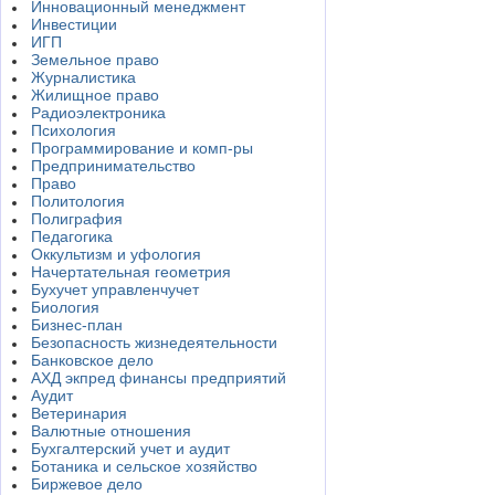
Инновационный менеджмент
Инвестиции
ИГП
Земельное право
Журналистика
Жилищное право
Радиоэлектроника
Психология
Программирование и комп-ры
Предпринимательство
Право
Политология
Полиграфия
Педагогика
Оккультизм и уфология
Начертательная геометрия
Бухучет управленчучет
Биология
Бизнес-план
Безопасность жизнедеятельности
Банковское дело
АХД экпред финансы предприятий
Аудит
Ветеринария
Валютные отношения
Бухгалтерский учет и аудит
Ботаника и сельское хозяйство
Биржевое дело