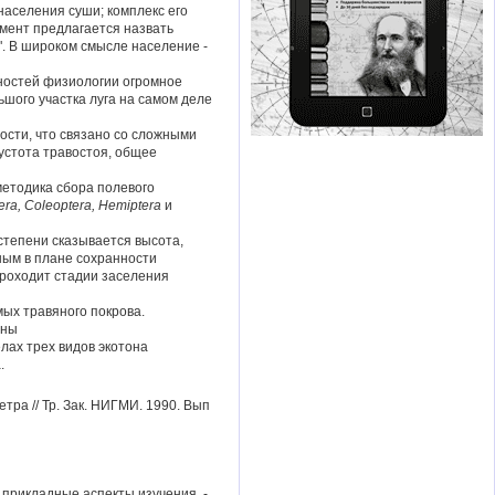
населения суши; комплекс его
мент предлагается назвать
. В широком смысле население -
ностей физиологии огромное
шого участка луга на самом деле
сти, что связано со сложными
устота травостоя, общее
методика сбора полевого
era
,
Coleoptera
,
Hemiptera
и
тепени сказывается высота,
ным в плане сохранности
проходит стадии заселения
ых травяного покрова.
оны
лах трех видов экотона
.
тра // Тр. Зак. НИГМИ. 1990. Вып
 прикладные аспекты изучения. -