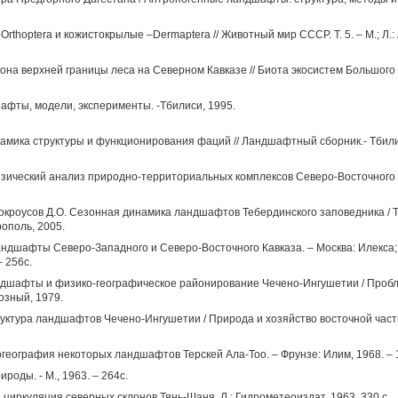
rthoptera и кожистокрылые –Dermaptera // Животный мир СССР. Т. 5. – М.; Л.:
она верхней границы леса на Северном Кавказе // Биота экосистем Большого Ка
афты, модели, эксперименты. -Тбилиси, 1995.
мика структуры и функционирования фаций // Ландшафтный сборник.- Тбилиси
зический анализ природно-территориальных комплексов Северо-Восточного 
 Мокроусов Д.О. Сезонная динамика ландшафтов Тебердинского заповедника / 
рополь, 2005.
Ландшафты Северо-Западного и Северо-Восточного Кавказа. – Москва: Илекса;
 256с.
андшафты и физико-географическое районирование Чечено-Ингушетии / Проб
озный, 1979.
руктура ландшафтов Чечено-Ингушетии / Природа и хозяйство восточной част
огеография некоторых ландшафтов Терскей Ала-Тоо. – Фрунзе: Илим, 1968. – 1
ироды. - М., 1963. – 264с.
 циркуляция северных склонов Тянь-Шаня. Л.: Гидрометеоиздат. 1963. 330 с.