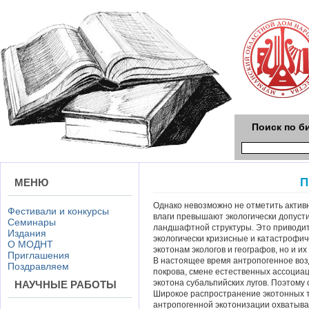
Поиск по б
П
МЕНЮ
Однако невозможно не отметить актив
Фестивали и конкурсы
влаги превышают экологически допус
Семинары
ландшафтной структуры. Это приводит
Издания
экологически кризисные и катастрофич
О МОДНТ
экотонам экологов и географов, но и и
Приглашения
В настоящее время антропогенное воз
Поздравляем
покрова, смене естественных ассоциа
экотона субальпийских лугов. Поэтому 
НАУЧНЫЕ РАБОТЫ
Широкое распространение экотонных т
антропогенной экотонизации охватыв