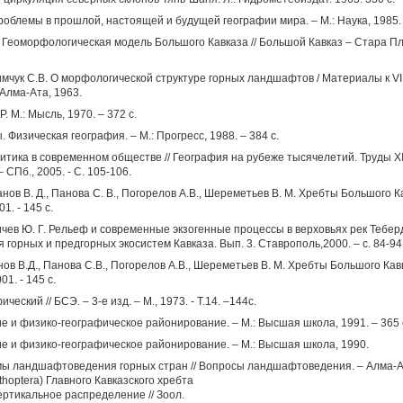
роблемы в прошлой, настоящей и будущей географии мира. – М.: Наука, 1985.
. Геоморфологическая модель Большого Кавказа // Большой Кавказ – Стара Пла
охимчук С.В. О морфологической структуре горных ландшафтов / Материалы к 
Алма-Ата, 1963.
 М.: Мысль, 1970. – 372 с.
 Физическая география. – М.: Прогресс, 1988. – 384 с.
тика в современном обществе // География на рубеже тысячелетий. Труды XI
 СПб., 2005. - С. 105-106.
анов В. Д., Панова С. В., Погорелов А.В., Шереметьев В. М. Хребты Большого Ка
. - 145 с.
ьичев Ю. Г. Рельеф и современные экзогенные процессы в верховьях рек Тебер
 горных и предгорных экосистем Кавказа. Вып. 3. Ставрополь,2000. – с. 84-94
ов В.Д., Панова С.В., Погорелов А.В., Шереметьев В. М. Хребты Большого Кавк
1. - 145 с.
еский // БСЭ. – 3-е изд. – М., 1973. - Т.14. –144с.
 и физико-географическое районирование. – М.: Высшая школа, 1991. – 365 
е и физико-географическое районирование. – М.: Высшая школа, 1990.
ы ландшафтоведения горных стран // Вопросы ландшафтоведения. – Алма-Ата
hoptera) Главного Кавказского хребта
ертикальное распределение // Зоол.