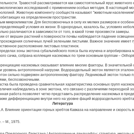
ельности. Травостой рассматривается как самостоятельный ярус животного 
экологических исследований с применением особых методик. В настоящий мо
ологией. Животную компоненту сообществ называют "животным населением"
, обитающих на определенном пространстве.
ым микроклиматом. Для беспозвоночных в силу их мелких размеров и особен
пределяющий условия их жизни. В однородных, казалось бы, условиях неболь
льно различаются в зависимости от того, в какой точке произвести замеры.
от вершин растений к поверхности почвы наблюдается падение освещенно
прохождения солнечных лучей зелеными листьями. Важное значение имеет г
нственное расположение листовых пластинок.
пределах зоны экотона субальпийского пояса была изучена и апробирована 
ого сачка, собрана коллекция насекомых по трем основным группам –
Orthopt
ренциацию насекомых оказывают влияние многие факторы. В значительной с
и уровень антропогенной нагрузки. Водораздельный экотон является эталон
отон сильно подвержен антропогенному фактору. Ледниковый экотон только 
ями, беспозвоночными.
астка была проведена сравнительная характеристика основных групп насеком
личия наблюдались в зоне экотона, что связано с различиями переходной з
анная работа позволяет четко представить распределение насекомых в преде
также дифференциацию внутри него на уровне фаций водораздельного хребта
Литература
А. Влияние ориентации горных хребтов Кавказа на направление и скорость ве
 – М., 1975.
ра Предгорного Дагестана / Антропогенные ландшафты: структура, методы и