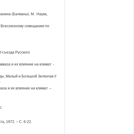
нина (Балканы). М.: Наука,
VI Всесоюзному совещанию по
I съезда Русского
вказа и их влияние на климат. -
ды, Малый и Большой Зеленчук //
.
аза и их влияние на климат. –
с.
, 1972. – С. 6-22.