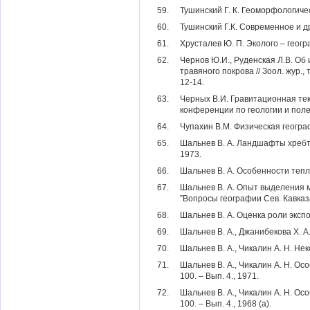
59.
Тушинский Г. К. Геоморфологичес
60.
Тушинский Г.К. Современное и д
61.
Хрусталев Ю. П. Эколого – геогр
62.
Чернов Ю.И., Руденская Л.В. Об
травяного покрова // Зоол. жур., т
12-14.
63.
Черных В.И. Гравитационная тек
конференции по геологии и поле
64.
Чупахин В.М. Физическая географ
65.
Шальнев В. А. Ландшафты хребта
1973.
66.
Шальнев В. А. Особенности теплов
67.
Шальнев В. А. Опыт выделения м
”Вопросы географии Сев. Кавказ
68.
Шальнев В. А. Оценка роли экспоз
69.
Шальнев В. А., Джанибекова Х. А
70.
Шальнев В. А., Чикалин А. Н. Не
71.
Шальнев В. А., Чикалин А. Н. Ос
100. – Вып. 4., 1971.
72.
Шальнев В. А., Чикалин А. Н. Ос
100. – Вып. 4., 1968 (а).