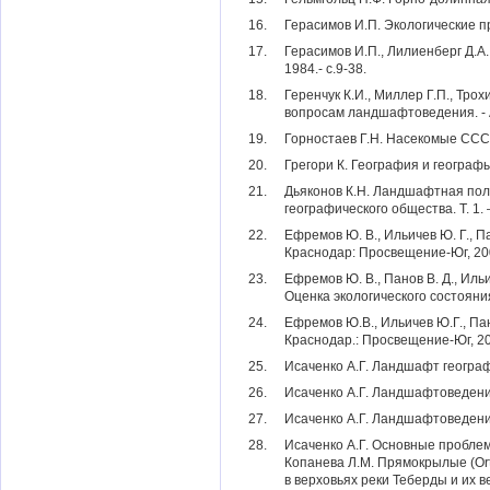
16.
Герасимов И.П. Экологические п
17.
Герасимов И.П., Лилиенберг Д.А
1984.- с.9-38.
18.
Геренчук К.И., Миллер Г.П., Тр
вопросам ландшафтоведения. - 
19.
Горностаев Г.Н. Насекомые СССР.
20.
Грегори К. География и географы.
21.
Дьяконов К.Н. Ландшафтная поли
географического общества. Т. 1. –
22.
Ефремов Ю. В., Ильичев Ю. Г., П
Краснодар: Просвещение-Юг, 2001
23.
Ефремов Ю. В., Панов В. Д., Ил
Оценка экологического состояния
24.
Ефремов Ю.В., Ильичев Ю.Г., Пан
Краснодар.: Просвещение-Юг, 200
25.
Исаченко А.Г. Ландшафт географич
26.
Исаченко А.Г. Ландшафтоведение
27.
Исаченко А.Г. Ландшафтоведени
28.
Исаченко А.Г. Основные проблем
Копанева Л.М. Прямокрылые (Ort
в верховьях реки Теберды и их в