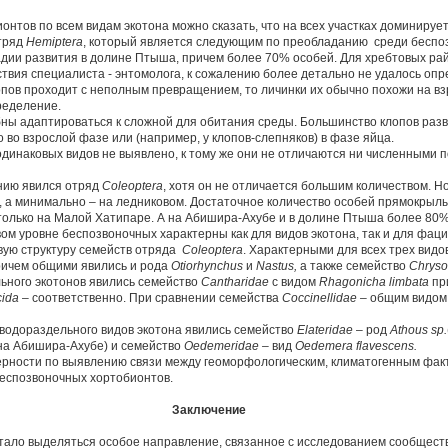
нтов по всем видам экотона можно сказать, что на всех участках доминируе
тряд
Hemiptera
, который является следующим по преобладанию среди беспо
адии развития в долине Птыша, причем более 70% особей. Для хребтовых ра
тствия специалиста - энтомолога, к сожалению более детально не удалось оп
лопов проходит с неполным превращением, то личинки их обычно похожи на вз
ределение.
ны адаптироваться к сложной для обитания среды. Большинство клопов разви
 во взрослой фазе или (например, у клопов-слепняков) в фазе яйца.
динаковых видов не выявлено, к тому же они не отличаются ни численными 
нию явился отряд
Coleoptera
, хотя он не отличается большим количеством. Н
м, а минимально – на ледниковом. Достаточное количество особей прямокрыл
только на Малой Хатипаре. А на Абишира-Ахубе и в долине Птыша более 80
вом уровне беспозвоночных характерны как для видов экотона, так и для фац
вую структуру семейств отряда
Coleoptera
. Характерными для всех трех видо
ричем общими явились и рода
Otiorhynchus
и
Nastus
,
а также семейство
Chryso
ьного экотонов явились семейство
Cantharidae
с видом
Rhagonicha
limbata
пр
cida
– соответственно. При сравнении семейства
Coccinellidae
–
общим видом
 водораздельного видов экотона явились семейство
Elateridae
– род
Athous
sp
.
на Абишира-Ахубе) и семейство
Oedemeridae
–
вид
Oedemera
flavescens
.
ерности по выявлению связи между геоморфологическим, климатогенным фа
еспозвоночных хортобионтов.
Заключение
стало выделяться особое направление, связанное с исследованием сообщест