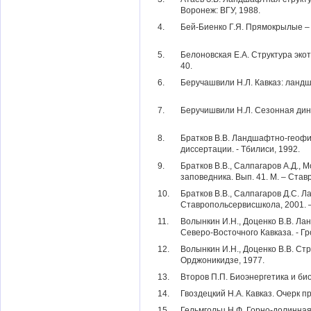
Воронеж: ВГУ, 1988.
4.
Бей-Биенко Г.Я. Прямокрылые – O
5.
Белоновская Е.А. Структура экот
40.
6.
Беручашвили Н.Л. Кавказ: ландш
7.
Беручишвили Н.Л. Сезонная дина
8.
Братков В.В. Ландшафтно-геофи
диссертации. - Тбилиси, 1992.
9.
Братков В.В., Салпагаров А.Д.,
заповедника. Вып. 41. М. – Став
10.
Братков В.В., Салпагаров Д.С. 
Ставропольсервисшкола, 2001. –
11.
Волынкин И.Н., Доценко В.В. Л
Северо-Восточного Кавказа. - Гр
12.
Волынкин И.Н., Доценко В.В. Ст
Орджоникидзе, 1977.
13.
Второв П.П. Биоэнергетика и би
14.
Гвоздецкий Н.А. Кавказ. Очерк пр
15.
Гельмгольц Н.Ф. Горно-долинная