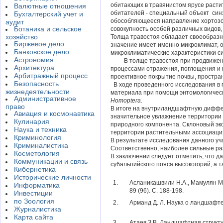
обитающих в травянистом ярусе растит
Валютные отношения
обитателей - специальный объект син
Бухгалтерский учет и
обособляющееся направление хортозо
аудит
Ботаника и сельское
совокупность особей различных видов
хозяйство
Толща травостоя обладает своеобразн
Биржевое дело
значение имеет именно микроклимат, о
Банковское дело
микроклиматические характеристики си
Астрономия
В толще травостоя при продвижении 
Архитектура
процессами отражения, поглощения и 
Арбитражный процесс
проективное покрытие почвы, простра
Безопасность
В ходе проведенного исследования в 
жизнедеятельности
материала при помощи энтомологическ
Административное
Homoptera
.
право
В итоге на внутриландшафтную диффе
Авиация и космонавтика
значительное увлажнение территории 
Кулинария
природного компонента. Склоновый эк
Наука и техника
территории растительными ассоциаци
Криминология
В результате исследования данного уч
Криминалистика
Соответственно, наиболее сильные раз
Косметология
В заключении следует отметить, что д
Коммуникации и связь
субальпийского пояса высокогорий, а 
Кибернетика
Исторические личности
1.
Асланикашвили Н.А., Мамулян М.
Информатика
89 (96). С. 188-198.
Инвестиции
по Зоология
2.
Арманд Д. Л. Наука о ландшафте.
Журналистика
Карта сайта
3.
Атаев З.В. Ландшафтная структу