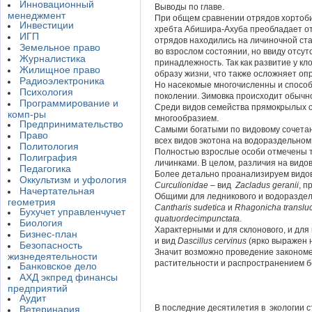
Инновационный
Выводы по главе.
менеджмент
При общем сравнении отрядов хортобио
Инвестиции
хребта Абишира-Ахуба преобладает о
ИГП
отрядов находились на личиночной ст
Земельное право
во взрослом состоянии, но ввиду отсу
Журналистика
принадлежность. Так как развитие у к
Жилищное право
образу жизни, что также осложняет оп
Радиоэлектроника
Но насекомые многочисленны и способ
Психология
поколении. Зимовка происходит обычно
Программирование и
Среди видов семейства прямокрылых о
комп-ры
многообразием.
Предпринимательство
Самыми богатыми по видовому сочета
Право
всех видов экотона на водораздельно
Политология
Полностью взрослые особи отмечены 
Полиграфия
личинками. В целом, различия на видо
Педагогика
Более детально проанализируем видо
Оккультизм и уфология
Curculionidae
–
вид
Zacladus
geranii
, п
Начертательная
Общими для ледникового и водораздел
геометрия
Cantharis
sudetica
и
Rhagonicha
translu
Бухучет управленчучет
quatuordecimpunctata
.
Биология
Характерными и для склонового, и для
Бизнес-план
и вид
Dascillus
cervinus
(ярко выражен 
Безопасность
Значит возможно проведение законом
жизнедеятельности
растительности и распространением б
Банковское дело
АХД экпред финансы
предприятий
Аудит
В последние десятилетия в экологии 
Ветеринария