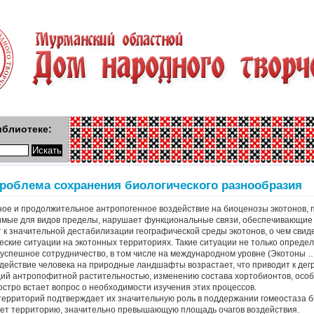
иблиотеке:
роблема сохранения биологического разнообразия
ное и продолжительное антропогенное воздействие на биоценозы экотонов, 
тимые для видов пределы, нарушает функциональные связи, обеспечивающи
 к значительной дестабилизации географической среды экотонов, о чем сви
еские ситуации на экотонных территориях. Такие ситуации не только опред
х успешное сотрудничество, в том числе на международном уровне (Экотоны …
действие человека на природные ландшафты возрастает, что приводит к дегр
ций антропофитной растительностью, изменению состава хортобионтов, особ
остро встает вопрос о необходимости изучения этих процессов.
ерриторий подтверждает их значительную роль в поддержании гомеостаза б
ает территорию, значительно превышающую площадь очагов воздействия.