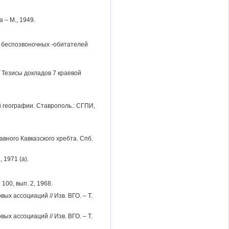
 – М., 1949.
а беспозвоночных -обитателей
 Тезисы докладов 7 краевой
й географии. Ставрополь.: СГПИ,
вного Кавказского хребта. Спб.
 1971 (а).
100, вып. 2, 1968.
х ассоциаций // Изв. ВГО. – Т.
х ассоциаций // Изв. ВГО. – Т.