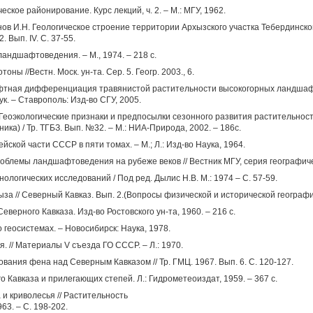
ское районирование. Курс лекций, ч. 2. – М.: МГУ, 1962.
нов И.Н. Геологическое строение территории Архызского участка Тебердинского
 Вып. IV. С. 37-55.
андшафтоведения. – М., 1974. – 218 с.
ны //Вестн. Моск. ун-та. Сер. 5. Геогр. 2003., 6.
тная дифференциация травянистой растительности высокогорных ландшафт
ук. – Ставрополь: Изд-во СГУ, 2005.
 Геоэкологические признаки и предпосылки сезонного развития растительнос
ка) / Тр. ТГБЗ. Вып. №32. – М.: НИА-Природа, 2002. – 186с.
кой части СССР в пяти томах. – М.; Л.: Изд-во Наука, 1964.
блемы ландшафтоведения на рубеже веков // Вестник МГУ, серия географиче
логических исследований / Под ред. Дылис Н.В. М.: 1974 – С. 57-59.
а // Северный Кавказ. Вып. 2.(Вопросы физической и исторической географии
ерного Кавказа. Изд-во Ростовского ун-та, 1960. – 216 с.
о геосистемах. – Новосибирск: Наука, 1978.
я. // Материалы V съезда ГО СССР. – Л.: 1970.
ования фена над Северным Кавказом // Тр. ГМЦ. 1967. Вып. 6. С. 120-127.
 Кавказа и прилегающих степей. Л.: Гидрометеоиздат, 1959. – 367 с.
 и криволесья // Растительность
63. – С. 198-202.