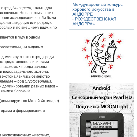
Международный конкурс
т отряд
Homoptera
, только для
хорового искусства в
звоночных. Но насекомые этих
АНДОРРЕ
йонов исследования особи были
«РОЖДЕСТВЕНСКАЯ
ределить видовую или родовую
АНДОРРА»
рослых и по внешнему виду, и по
вается в году в одном
поазателями, ни видовым
о доминирует этот отряд среди
ых представлено личинками.
% насекомых представлены
ий водораздельного экотона.
в экотона явились семейство
melidae
– род
Cryptocephalus
.
и доминировании разных видов –
 явился
Coccinula
(доминирует на Малой Хатипаре)
кторами и формированием
в беспозвоночных животных,