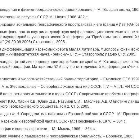
оведения и физико-географическое районирование. – М.: Высшая школа, 196
ественные ресурсы СССР. М.: Наука. 1966. 482 с.
зация зонального географического пространства и его границ // Изв. РАН сер.
нных факторов на внутриландшафтную дифференциацию насекомых в зоне эк
 Международной научно-практической конференции “Проблемы экологической 
” (29-30.09.2006) Ставрополь, 2005.
 дифференциация насекомых хребта Малая Хатипара. // Вопросы физическо
и «Университетская наука - региону» СГУ. – Ставрополь: Изд-во СГУ, 2005.
иландшафтной дифференциации хортобионтов хребта М. Хатипара в зоне экот
ческой географии. Материалы 52-й научно-методической конференции «Универ
иагностика и эколого-хозяйственный баланс территории. – Смоленск: СГУ, 1999.
М.Е. Жесткокрылые – Coleoptera // Животный мир СССР. Т. V. – М.; Л.: АН СССР
ой поясности растительности в горах СССР / Современные проблемы географи
рлет К.Ю., Харин К.В., Юрин Д.В., Разумов С.И., Маслиев, А.В. О биотике лан
сского Географического Общества. Том 2, СПб, 2005.
Правдин Ф. Н. Определитель насекомых Европейской части СССР. - М.: Просвещ
 насекомых европейской части СССР. - М.: Просвешение, 1976. – 304 с.
фия и вопросы практики. – М.: Мысль, 1966. – 364 с.
фия: учение о ландшафте и географическая зональность. – Воронеж, 1986.