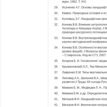
журн, 1962. Т. XVI.
29.
Исаченко А.Г. Основы ландшафт
30.
Кавказ. Природные условия и ест
31.
Коломыц Э.Г. Ландшафтная органи
32.
Конева В.В. Влияние антропоге
Хатипара и Абишира-Ахуба). //
природно-ресурсного потенциала
33.
Конева В.В. Внутриландшафтная
научно-методической конференци
34.
Конева В.В. Особенности внутр
уровне фаций). // Вопросы физи
– Ставрополь: Изд-во СГУ, 2007.
35.
Кочуров Б. И. Геоэкология: экод
36.
Крыжановский О.Л., Тер-Минасян 
37.
Лавренко Е.М. Типы вертикальн
38.
Лиховид А.А., Шальнев В.А., Шка
развития // Труды XII съезда Ру
39.
Мамаев Б. М., Медведев Л. Н., 
40.
Мамаев Б.М. и др. Определитель
41.
Мильков Ф.Н. Ландшафтная геогра
42.
Мильков Ф.Н. Физическая геогра