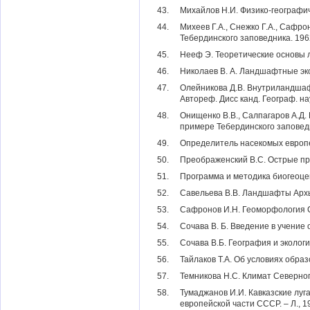
43.
Михайлов Н.И. Физико-географиче
44.
Михеев Г.А., Снежко Г.А., Сафро
Тебердинского заповедника. 1962.
45.
Нееф Э. Теоретические основы л
46.
Николаев В. А. Ландшафтные экото
47.
Олейникова Д.В.
Внутриландшаф
Автореф. Дисс канд. Географ. на
48.
Онищенко В.В., Салпагаров А.Д.
примере Тебердинского заповедни
49.
Определитель насекомых европейс
50.
Преображенский В.С. Острые про
51.
Программа и методика биогеоцено
52.
Савельева В.В. Ландшафты Архыз
53.
Сафронов И.Н. Геоморфология Сев
54.
Сочава В. Б. Введение в учение 
55.
Сочава В.Б. География и экологи
56.
Тайлаков Т.А. Об условиях образ
57.
Темникова Н.С. Климат Северного
58.
Тумаджанов И.И. Кавказские луга
европейской части СССР. – Л., 19