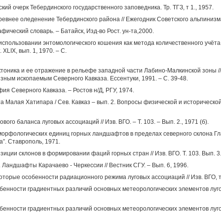
кий очерк Тебердинского государственного заповедника. Тр. ТГЗ, т 1., 1957.
ревнее оледенение Тебердинского района // Ежегодник Советского альпинизма
афический словарь. – Батайск, Изд-во Рост. ун-та,2000.
 использовании энтомологического кошения как метода количественного учёт
. XLIX, вып. 1, 1970. – С.
тоника и ее отражение в рельефе западной части Лабино-Малкинской зоны //
зным ископаемым Северного Кавказа. Ессентуки, 1991. – С. 39-48.
ия Северного Кавказа. – Ростов н/Д, РГУ, 1974.
 Малая Хатипара / Сев. Кавказ – вып. 2. Вопросы физической и историческо
ого баланса луговых ассоциаций // Изв. ВГО. – Т. 103. – Вып. 2., 1971 (б).
орфологических единиц горных ландшафтов в пределах северного склона Гла
а”. Ставрополь, 1971.
иции склонов в формировании фаций горных стран // Изв. ВГО. Т. 103. Вып. 3.,
. Ландшафты Карачаево - Черкессии // Вестник СГУ. – Вып. 6, 1996.
которые особенности радиационного режима луговых ассоциаций // Изв. ВГО, т 
обенности градиентных различий основных метеорологических элементов луговы
обенности градиентных различий основных метеорологических элементов луговы