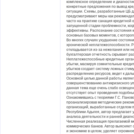
комплексное определение и диагностик
конкретные предложения по вывод кре
ситуации. Схемы, разработанные ЦБ д
пре­дусматривают меры как рекомендате
часто на практике санация кредитной 
запущенной стадии проблемности, когд
эффективны. Распознание состояния к
основных базовых моментов, с которог
Во многих случаях ухуд­шение состоя
хронической непла­тежеспособности. 
откладыва­ется из-за нежелания или 
бухгалтерская отчетность скрывает разм
Неплатежеспособные кредитные органи
убытки, маскируя сомнительные креди
убытков создает систему ложных стиму
рас­пределению ресурсов, ведет к да
Основной целью данной работы являе
совершенствованию антикризисного у
данная тема еще очень слабо освещена
отсутствует опыт проведения подобны
Ознакомившись с теориями Г.С. Пановой,
проанализировав методические реком
организаций, выработанные отделом п
Республики Адыгея, автор предлагает
анализа деятельности и ранней диагн
Численная реализация прелагаемой ме
коммерческих банков. Автор выясняет 
и экономике в целом, уделяет огромн