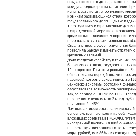
государственного долга, а также на пр
международного рынка капиталов. При 
испытывать негативное влияние криз
к рынкам развивающихся стран, которо
государственного долга. Однако паден
1998 года имели ограниченные для бан
в определенной мере нивелировались 
кредитным организациям перевести ча
перепродаж в инвестиционный портфе
Ограниченность сфер применения банк
позволила банкам изменить стратегию
кризисных явлений.
Доля кредитов хозяйству в течение 19
банковских активов, государственных ц
12 процентов. При этом российские ба
обязательства перед банками-нерезид
пассивов), которые сохранялись и в 19
банковской системы состояния финанс
отсутствовала возможность расширения
Так, за период с 1.01.98 по 1.08.98 с
населения, снизились на 3 млрд. рубле
неизменной - 45% .
Другим фактором роста зависимости ба
основном, крупные, взяли на себя хед
вложивших средства в ГКО-ОФЗ, путем 
иностранной валюты. Общий объем обя
на поставку иностранной валюты нерез
млрд. рублей, или 86% к их совокупному