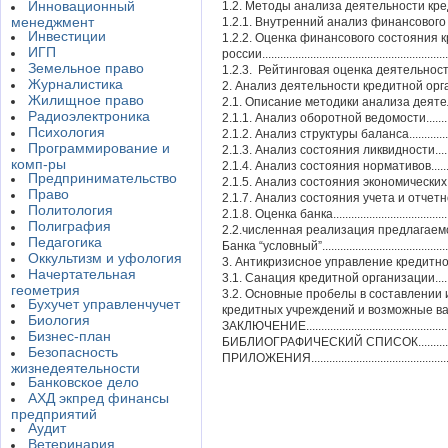
Инновационный
1.2. Методы анализа деятельности кредитной
менеджмент
1.2.1. Внутренний анализ финансового
Инвестиции
1.2.2. Оценка финансового состояния
ИГП
россии...............................................................
Земельное право
1.2.3. Рейтинговая оценка деятельности ко
Журналистика
2. Анализ деятельности кредитной организации....
Жилищное право
2.1. Описание методики анализа деятел
Радиоэлектроника
2.1.1. Анализ оборотной ведомости.....................
Психология
2.1.2. Анализ структуры баланса.........................
Программирование и
2.1.3. Анализ состояния ликвидности..................
комп-ры
2.1.4. Анализ состояния нормативов...................
Предпринимательство
2.1.5. Анализ состояния экономических коэффи
Право
2.1.7. Анализ состояния учета и отчетности.........
Политология
2.1.8. Оценка банка............................................
Полиграфия
2.2.численная реализация предлагаем
Педагогика
Банка “условный”...............................................
Оккультизм и уфология
3. Антикризисное управление кредитной организ
Начертательная
3.1. Санация кредитной организации...................
геометрия
3.2. Основные пробелы в составлении
Бухучет управленчучет
кредитных учреждений и возможные варианты
Биология
ЗАКЛЮЧЕНИЕ.....................................................
Бизнес-план
БИБЛИОГРАФИЧЕСКИЙ СПИСОК..........................
Безопасность
ПРИЛОЖЕНИЯ...................................................
жизнедеятельности
Банковское дело
АХД экпред финансы
предприятий
Аудит
Ветеринария