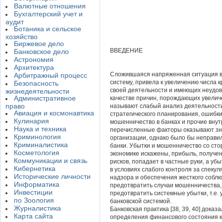
Валютные отношения
Бухгалтерский учет и
аудит
Ботаника и сельское
хозяйство
Биржевое дело
ВВЕДЕНИЕ
Банковское дело
Астрономия
Архитектура
Сложившаяся напряженная ситуац
ия 
Арбитражный процесс
систему, привела к увеличению числа 
Безопасность
своей деятельности и имеющих неудов
жизнедеятельности
Административное
качестве причин, порождающих увелич
право
называют слабый анализ деятельности
Авиация и космонавтика
стратегического планирования, ошибки
Кулинария
мошенничество в банках и прочие вну
Наука и техника
перечисленные факторы оказывают зна
Криминология
организации, однако было бы неправил
Криминалистика
банки. Убытки и мошенничество со стор
Косметология
экономике искажены, прибыль, получен
Коммуникации и связь
рисков, попадает в частные руки, а у
Кибернетика
в условиях слабого кон­троля за спек
Исторические личности
надзо­ра и обеспечения жесткого собл
Информатика
предотвратить случаи мошенничества,
Инвестиции
предотвратить системные убытки, т.е. 
по Зоология
банковской системой.
Журналистика
Банковская практика [38, 39, 40] дока
Карта сайта
определения финансового состояния к