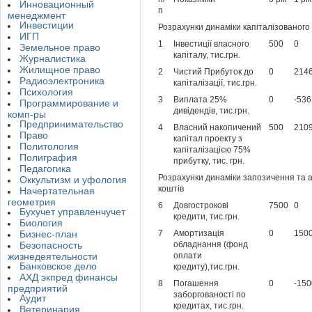
Инновационный
п
менеджмент
Инвестиции
Розрахунки динаміки капіталізованого
ИГП
1
Інвестиції власного
500
0
Земельное право
капіталу, тис.грн.
Журналистика
Жилищное право
2
Чистий Прибуток до
0
2146
Радиоэлектроника
капіталізації, тис.грн.
Психология
3
Виплата 25%
0
-536
Программирование и
дивідендів, тис.грн.
комп-ры
Предпринимательство
4
Власний накопичений
500
2109
Право
капітал проекту з
Политология
капіталізацією 75%
Полиграфия
прибутку, тис. грн.
Педагогика
Розрахунки динаміки запозичення та 
Оккультизм и уфология
коштів
Начертательная
геометрия
6
Довгострокові
7500
0
Бухучет управленчучет
кредити, тис.грн.
Биология
Бизнес-план
7
Амортизація
0
150
Безопасность
обладнання (фонд
жизнедеятельности
оплати
Банковское дело
кредиту),тис.грн.
АХД экпред финансы
8
Погашення
0
-150
предприятий
заборгованості по
Аудит
кредитах, тис.грн.
Ветеринария