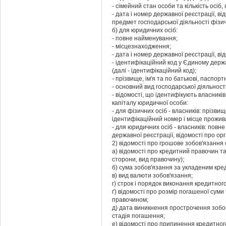
- сімейний стан особи та кількість осіб,
- дата і номер державної реєстрації, в
предмет господарської діяльності фізич
б) для юридичних осіб:
- повне найменування;
- місцезнаходження;
- дата і номер державної реєстрації, ві
- ідентифікаційний код у Єдиному держ
(далі - ідентифікаційний код);
- прізвище, ім'я та по батькові, паспорт
- основний вид господарської діяльності
- відомості, що ідентифікують власників
капіталу юридичної особи:
- для фізичних осіб - власників: прізвище
ідентифікаційний номер і місце прожив
- для юридичних осіб - власників: пов
державної реєстрації, відомості про ор
2) відомості про грошове зобов'язання с
а) відомості про кредитний правочин та
сторони, вид правочину);
б) сума зобов'язання за укладеним кр
в) вид валюти зобов'язання;
г) строк і порядок виконання кредитног
ґ) відомості про розмір погашеної суми
правочином;
д) дата виникнення прострочення зобов
стадія погашення;
е) відомості про припинення кредитног