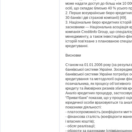
може надати доступ до більш ніж 10 00
осіб, що складає близько 40 % усього 
2. Перше всеукраїнське бюро кредитних 
30 банків і дві страхові компанії) [49].
3. Національне бюро кредитних історій 
засновники — Національна асоціація к
компанія Creditinfo Group, що спеціалі
менеджменту, а також інвестиційно-фі
історій пов’язане з планованою спеціа
кредитуванні.
Висновки
Станом на 01.01.2006 року (за результ
банківської системи України. Зосередж
банківської системи України потребує 
кредитування та методології оцінки фі
позичальника, як процесу об’єктивного
кредиту та ймовірних ризиків збитків к
Аналіз кредитних процедур, застосову
“Приватбанк” показав, що у процесі оц
юридичної особи враховуються та аналіз
показники діяльності:
- платоспроможність (коефіцієнти миттєво
- фінансова сталість (коефіцієнти ман
і власних коштів);
- обсяг реалізації;
- обороти за рахунками (співвідношенн