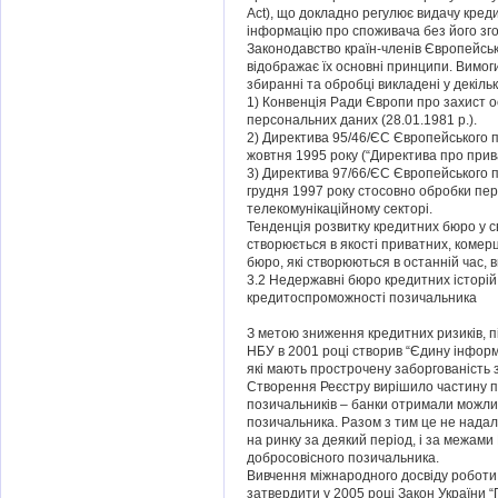
Act), що докладно регулює видачу кред
інформацію про споживача без його зго
Законодавство країн-членів Європейсь
відображає їх основні принципи. Вимог
збиранні та обробці викладені у декіль
1) Конвенція Ради Європи про захист о
персональних даних (28.01.1981 р.).
2) Директива 95/46/ЄС Європейського п
жовтня 1995 року (“Директива про прива
3) Директива 97/66/ЄС Європейського 
грудня 1997 року стосовно обробки пер
телекомунікаційному секторі.
Тенденція розвитку кредитних бюро у св
створюється в якості приватних, коме
бюро, які створюються в останній час, 
3.2 Недержавні бюро кредитних історій в
кредитоспроможності позичальника
З метою зниження кредитних ризиків, п
НБУ в 2001 році створив “Єдину інформ
які мають прострочену заборгованість з
Створення Реєстру вирішило частину п
позичальників – банки отримали можли
позичальника. Разом з тим це не надал
на ринку за деякий період, і за межа
добросовісного позичальника.
Вивчення міжнародного досвіду роботи
затвердити у 2005 році Закон України 