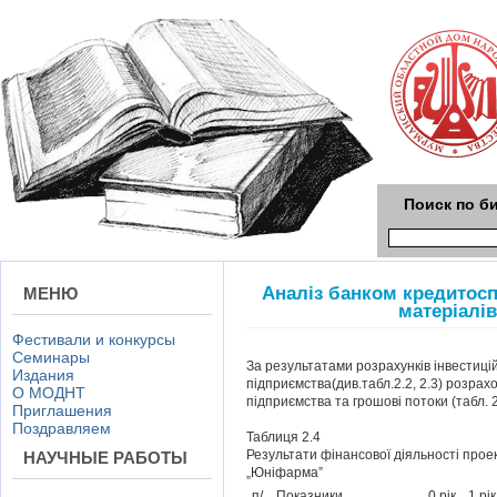
Поиск по б
Аналіз банком кредитосп
МЕНЮ
матеріалі
Фестивали и конкурсы
Семинары
За результатами розрахунків інвестиці
Издания
підприємства(див.табл.2.2, 2.3) розрах
О МОДНТ
підприємства та грошові потоки (табл. 2
Приглашения
Поздравляем
Таблиця 2.4
Результати фінансової діяльності прое
НАУЧНЫЕ РАБОТЫ
„Юніфарма”
п/
Показники
0 рік
1 рік