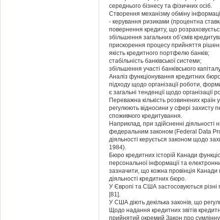
середнього бізнесу та фізичних осіб.
Створення механізму обміну інформаціє
- керування ризиками (процентна ставка
повернення кредиту, що розраховується
збільшення загальних об’ємів кредитув
прискорення процесу прийняття рішен
якість кредитного портфелю банків;
стабільність банківської системи;
збільшення участі банківського капітал
Аналіз функціонування кредитних бюро р
підходу щодо організації роботи, форм
є загальні тенденції щодо організації 
Переважна кількість розвинених країн 
регулюють відносини у сфері захисту п
споживчого кредитування.
Наприклад, при здійсненні діяльності 
федеральним законом (Federal Data Prot
діяльності керується законом щодо захи
1984).
Бюро кредитних історій Канади функціо
персональної інформації та електронних
зазначити, що кожна провінція Канади 
діяльності кредитних бюро.
У Європі та США застосовуються різні 
[81].
У США діють декілька законів, що рег
Щодо надання кредитних звітів кредитн
прийнятий окремий Закон про сумлінну 