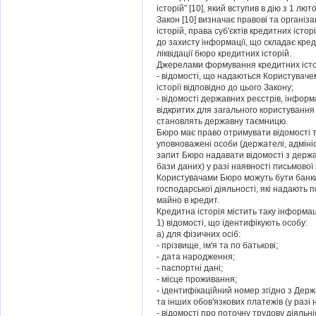
історій” [10], який вступив в дію з 1 лют
Закон [10] визначає правові та органі
історій, права суб'єктів кредитних істо
до захисту інформації, що складає кред
ліквідації бюро кредитних історій.
Джерелами формування кредитних істор
- відомості, що надаються Користуваче
історії відповідно до цього Закону;
- відомості державних реєстрів, інформ
відкритих для загального користування
становлять державну таємницю.
Бюро має право отримувати відомості т
уповноважені особи (держателі, адміні
запит Бюро надавати відомості з держа
бази даних) у разі наявності письмової 
Користувачами Бюро можуть бути банки, 
господарської діяльності, які надають
майно в кредит.
Кредитна історія містить таку інформац
1) відомості, що ідентифікують особу:
а) для фізичних осіб:
- прізвище, ім'я та по батькові;
- дата народження;
- паспортні дані;
- місце проживання;
- ідентифікаційний номер згідно з Держ
та інших обов'язкових платежів (у разі 
- відомості про поточну трудову діяльні