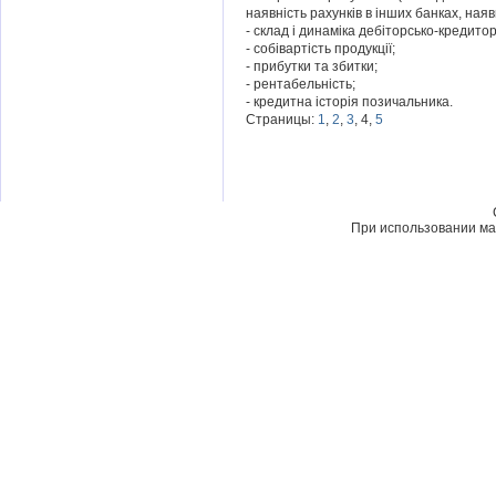
наявність рахунків в інших банках, наяв
- склад і динаміка дебіторсько-кредитор
- собівартість продукції;
- прибутки та збитки;
- рентабельність;
- кредитна історія позичальника.
Страницы:
1
,
2
,
3
, 4,
5
При использовании мат