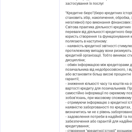
застосування їх послуг
“Кредитне бюро”(бюро кредитних історій
становить збір, накопичення, обробка,
негативної) про виконання фінансових
Світова практика діяльності кредитних 
переваги від діяльності кредитного бю
користь створення та функціонування кр
полягають в наступному:
- наявність кредитної звітності стимул
протилежному випадку вони ризикують 
кредитній організації. Тобто виникає 
дисципліни;
- обмін інформацією між кредиторами д
позичальника від недобросовісного, і 
або встановити більш високі процентні
гарантії;
- зниження кількості часу та коштів н
вартості кредиту для позичальників. П
самостійно інформації по окремому по
зобов’язань, при масовому споживчому
- отримуючи інформацію з кредитної іст
наявністю заборгованості по кредитах, 
визначитись чи не є рівень заборгован
- задоволення потреби в надійній та по
забезпечення або гарантій для надійни
кредитування;
- створення “кредитної історії” розшир