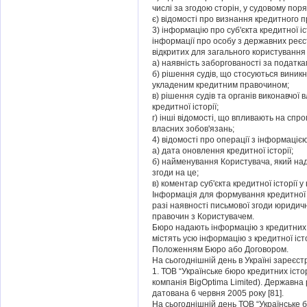
числі за згодою сторін, у судовому пор
є) відомості про визнання кредитного п
3) інформацію про суб'єкта кредитної іс
інформації про особу з державних реєст
відкритих для загального користування
а) наявність заборгованості за податк
б) рішення судів, що стосуються виник
укладеним кредитним правочином;
в) рішення судів та органів виконавчої
кредитної історії;
г) інші відомості, що впливають на спро
власних зобов'язань;
4) відомості про операції з інформацією
а) дата оновлення кредитної історії;
б) найменування Користувача, який нада
згоди на це;
в) коментар суб'єкта кредитної історії
Інформація для формування кредитної 
разі наявності письмової згоди юридич
правочин з Користувачем.
Бюро надають інформацію з кредитних іс
містять усю інформацію з кредитної іст
Положенням Бюро або Договором.
На сьогоднішній день в Україні зареєст
1. ТОВ “Українське бюро кредитних істо
компанія BigOptima Limited). Державна 
датована 6 червня 2005 року [81].
На сьогоднішній день ТОВ “Українське 