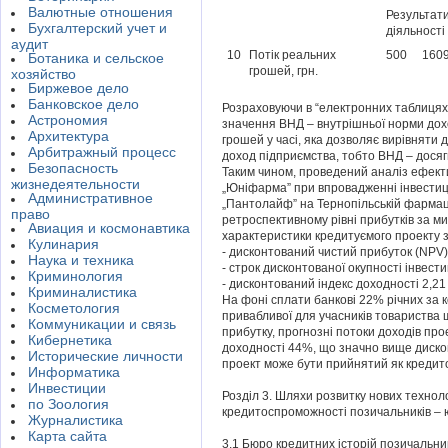
Валютные отношения
Результати
Бухгалтерский учет и
діяльності
аудит
10
Потік реальних
500
1609
Ботаника и сельское
грошей, грн.
хозяйство
Биржевое дело
Банковское дело
Розраховуючи в “електронних таблиця
Астрономия
значення ВНД – внутрішньої норми дохо
Архитектура
грошей у часі, яка дозволяє вирівняти 
Арбитражный процесс
доход підприємства, тобто ВНД – досяг
Безопасность
Таким чином, проведений аналіз ефект
жизнедеятельности
„Юніфарма” при впровадженні інвестиц
Административное
„Пантолайф” на Тернопільській фармац
право
ретроспективному рівні прибутків за мин
Авиация и космонавтика
характеристики кредитуємого проекту з
Кулинария
- дисконтований чистий прибуток (NPV) 
Наука и техника
- строк дисконтованої окупності інвести
Криминология
- дисконтований індекс доходності 2,21
Криминалистика
На фоні сплати банкові 22% річних за 
Косметология
привабливої для учасників товариства 
Коммуникации и связь
прибутку, прогнозні потоки доходів пр
Кибернетика
доходності 44%, що значно вище дискон
Исторические личности
проект може бути прийнятий як кредито
Информатика
Инвестиции
Розділ 3. Шляхи розвитку нових техноло
по Зоология
кредитоспроможності позичальників – 
Журналистика
Карта сайта
3.1 Бюро кредитних історій позичальник