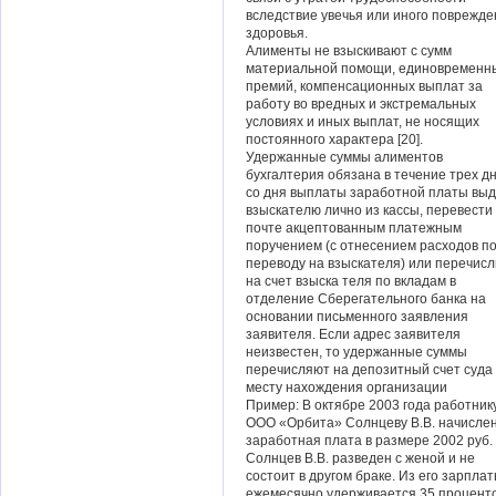
вследствие увечья или иного поврежд
здоровья.
Алименты не взыскивают с сумм
материальной помощи, единовременн
премий, компенсационных выплат за
работу во вредных и экстремальных
условиях и иных выплат, не носящих
постоянного характера [20].
Удержанные суммы алиментов
бухгалтерия обязана в течение трех д
со дня выплаты заработной платы выд
взыскателю лично из кассы, перевести
почте акцептованным платежным
поручением (с отнесением расходов п
переводу на взыскателя) или перечисл
на счет взыска теля по вкладам в
отделение Сберегательного банка на
основании письменного заявления
заявителя. Если адрес заявителя
неизвестен, то удержанные суммы
перечисляют на депозитный счет суда
месту нахождения организации
Пример: В октябре 2003 года работник
ООО «Орбита» Солнцеву В.В. начисле
заработная плата в размере 2002 руб.
Солнцев В.В. разведен с женой и не
состоит в другом браке. Из его зарпла
ежемесячно удерживается 35 процент