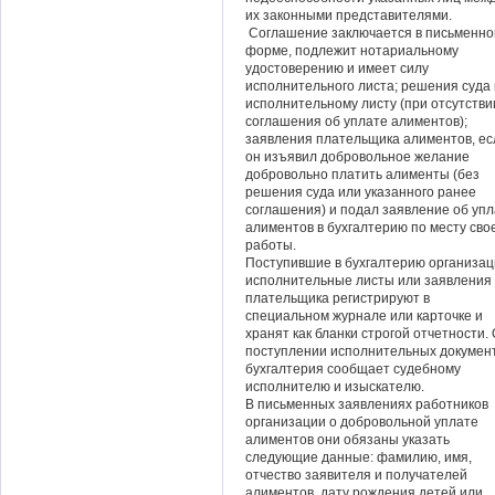
их законными представителями.
Соглашение заключается в письменно
форме, подлежит нотариальному
удостоверению и имеет силу
исполнительного листа; решения суда
исполнительному листу (при отсутстви
соглашения об уплате алиментов);
заявления плательщика алиментов, ес
он изъявил добровольное желание
добровольно платить алименты (без
решения суда или указанного ранее
соглашения) и подал заявление об уп
алиментов в бухгалтерию по месту сво
работы.
Поступившие в бухгалтерию организа
исполнительные листы или заявления
плательщика регистрируют в
специальном журнале или карточке и
хранят как бланки строгой отчетности.
поступлении исполнительных докумен
бухгалтерия сообщает судебному
исполнителю и изыскателю.
В письменных заявлениях работников
организации о добровольной уплате
алиментов они обязаны указать
следующие данные: фамилию, имя,
отчество заявителя и получателей
алиментов, дату рождения детей или