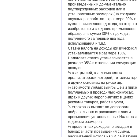
произведенных и документально
подтвержденных расходов или в
установленных размерах (на создание
научных разработок - в размере 20% к
сумме начисленного дохода, за открыт
изобретение и создание промышленн
образцов - в сумме 30% от дохода ,
полученного за первые два года
использования и т.п.).
Ставка налога на доходы физических 
устанавливается в размере 13%.
Налоговая ставка устанавливается в
размере 35% в отношении следующих
доходов:
¾ выигрышей, выплачиваемых
организаторами лотерей, тотализатор
и других основных на риске игр;
¾ стоимости любых выигрышей и приз
получаемых в проводимых конкурсах,
играх и других мероприятиях в целях
рекламы товаров, работ и услуг,
¾ страховых выплат по договорам
добровольного страхования в части
превышения установленных Налоговы
кодексом размеров;
¾ процентных доходов по вкладам в
банках в части превышения суммы,
рассчитанной исходя из 3/4 действую