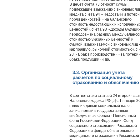
В дебет счета 73 относят суммы,
подлежащие взысканию с виновных лиц
кредита счета 94 ‹‹Недостачи и потери
порчи ценностей›› (на балансовую
стоимость недостающих и испорченны
ценностей), счета 98 ‹‹Доходы будущи
периодов›› (на разницу между балансо
стоимостью указанных ценностей и
суммой, взыскиваемой с виновных лиц 
как правило, рыночной стоимостью), сч
28 ‹‹ Брак в производстве ›› (за потери 
брака продукции) и др.
3.3. Организация учета
расчетов по социальному
страхованию и обеспечению
В соответствии статьей 24 второй част
Налогового кодекса РФ [5] с 1 января 2
г. ввели единый социальный налог,
зачисляемый в государственные
внебюджетные фонды - Пенсионный
фонд Российской Федерации. Фонд
социального страхования Российской
Федерации и фонды обязательного
медицинского страхования Российской