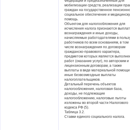
Федерации и предназначенный для
мобилизации средств, реализации пра
граждан на государственное пенсионн
социальное обеспечение и медицинск
помощь.
Объектом для налогообложения для
исчисления налога признаются выплат
вознаграждения и иные доходы,
начисляемые работодателями в польз
работников по всем основаниям, в том
числе вознаграждения по договорам
гражданско-правового характера,
предметом которых является выполне
работ (оказание услуг), по авторским и
лицензионным договорам, а также
выплаты в виде материальной помощи
иные безвозмездные выплаты
налогоплательщиков.
Детальный перечень объектов
налогообложения, налоговая база,
доходы, не подлежащие
налогообложению, налоговые льготы
изложены во второй части Налогового
кодекса РФ (5).
Таблица 3.2.
Ставки единого социального налога.