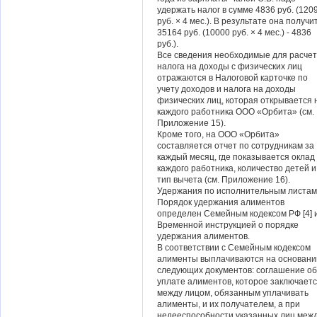
удержать налог в сумме 4836 руб. (120
руб. × 4 мес.). В результате она получи
35164 руб. (10000 руб. × 4 мес.) - 4836
руб.).
Все сведения необходимые для расче
налога на доходы с физических лиц
отражаются в Налоговой карточке по
учету доходов и налога на доходы
физических лиц, которая открывается 
каждого работника ООО «Орбита» (см.
Приложение 15).
Кроме того, на ООО «Орбита»
составляется отчет по сотрудникам за
каждый месяц, где показывается оклад
каждого работника, количество детей и
тип вычета (см. Приложение 16).
Удержания по исполнительным листам
Порядок удержания алиментов
определен Семейным кодексом РФ [4] 
Временной инструкцией о порядке
удержания алиментов.
В соответствии с Семейным кодексом
алименты выплачиваются на основани
следующих документов: соглашение об
уплате алиментов, которое заключает
между лицом, обязанным уплачивать
алименты, и их получателем, а при
недееспособности указанных лиц меж