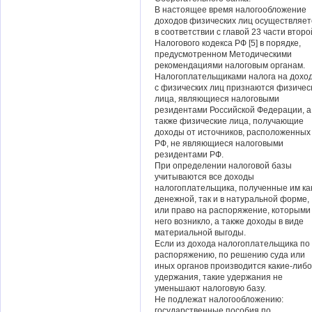
В настоящее время налогообложение
доходов физических лиц осуществляет
в соответствии с главой 23 части второ
Налогового кодекса РФ [5] в порядке,
предусмотренном Методическими
рекомендациями налоговым органам.
Налогоплательщиками налога на дохо
с физических лиц признаются физичес
лица, являющиеся налоговыми
резидентами Российской Федерации, а
также физические лица, получающие
доходы от источников, расположенных
РФ, не являющиеся налоговыми
резидентами РФ.
При определении налоговой базы
учитываются все доходы
налогоплательщика, полученные им как
денежной, так и в натуральной форме,
или право на распоряжение, которыми
него возникло, а также доходы в виде
материальной выгоды.
Если из дохода налогоплательщика по 
распоряжению, по решению суда или
иных органов производится какие-либо
удержания, такие удержания не
уменьшают налоговую базу.
Не подлежат налогообложению:
государственные пособия по