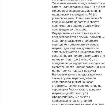
Указанные вычеты предоставляются н
самого налогоплательщика и на его де
По дорогостоящим видам лечения в
медицинских учреждениях РФ (по
установленному Правительством РФ
перечню) сумма налогового вычета
принимается в размере фактически
произведенных расходов.
Имущественные налоговые вычеты
предоставляются в суммах, полученны
налогоплательщиком в налоговом
периоде от продажи жилых домов,
квартир, дач, садовых домиков или
земельных участков, находившихся в
собственности налогоплательщиков не
менее пяти лет (до 1 млн.руб., и от
продажи иного имущества, находившег
в собственности налогоплательщика н
менее трех лет (до 125 тыс.руб.)
Налоговые вычеты предоставляются
также в сумме, израсходованной
налогоплательщиком на новое
строительство или приобретение на
территории России жилого дома или
квартиры (до 600 тыс.руб.)
Профессиональные вычеты
предоставляются категориям
налогоплательщиков в сумме фактичес