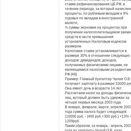
ставки рефинансирования ЦБ РФ, в
течение периода, за который начисле
проценты, по рублевым вкладам и 9%
годовых по вкладам в иностранной
валюте;
¾ суммы экономии на процентах при
получении налогоплательщиком заем
средств в части превышения
установленных Налоговым кодексом
размеров.
Налоговая ставка устанавливается в
размере 30% в отношении следующих
доходов: дивидендов; доходов,
получаемых физическими лицами, не
являющимися налоговыми резидентам
РФ [48].
Пример: Главный бухгалтер Чалая О.В.
получает зарплату в размере 10000 ру
Она имеет дочь в возрасте 14 лет.
Рассчитаем налог на доходы физическ
лиц, который должен быть удержан за
четыре первых месяца 2003 года.
В январе, феврале, марте, апреле 200
года сумма налога будет следующей:
(10000 руб. - (400 руб.+300 руб.) ×13% 
1209руб.
Таким образом, за январь - апрель 200
года из зарплаты Чалой О.В. надо