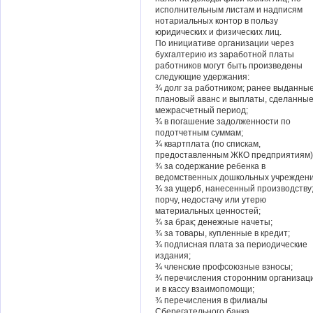
исполнительным листам и надписям
нотариальных контор в пользу
юридических и физических лиц.
По инициативе организации через
бухгалтерию из заработной платы
работников могут быть произведены
следующие удержания:
¾ долг за работником; ранее выданны
плановый аванс и выплаты, сделанные
межрасчетный период;
¾ в погашение задолженности по
подотчетным суммам;
¾ квартплата (по спискам,
предоставленным ЖКО предприятиям)
¾ за содержание ребенка в
ведомственных дошкольных учреждени
¾ за ущерб, нанесенный производству;
порчу, недостачу или утерю
материальных ценностей;
¾ за брак; денежные начеты;
¾ за товары, купленные в кредит;
¾ подписная плата за периодические
издания;
¾ членские профсоюзные взносы;
¾ перечисления сторонним организац
и в кассу взаимопомощи;
¾ перечисления в филиалы
Сберегательного банка.