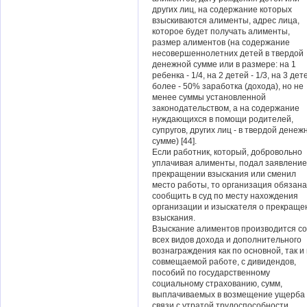
других лиц, на содержание которых
взыскиваются алименты, адрес лица,
которое будет получать алименты,
размер алиментов (на содержание
несовершеннолетних детей в твердой
денежной сумме или в размере: на 1
ребенка - 1/4, на 2 детей - 1/3, на 3 дет
более - 50% заработка (дохода), но не
менее суммы установленной
законодательством, а на содержание
нуждающихся в помощи родителей,
супругов, других лиц - в твердой денеж
сумме) [44].
Если работник, который, добровольно
уплачивая алименты, подал заявление
прекращении взыскания или сменил
место работы, то организация обязана
сообщить в суд по месту нахождения
организации и изыскателя о прекраще
взыскания.
Взыскание алиментов производится со
всех видов дохода и дополнительного
вознаграждения как по основной, так и
совмещаемой работе, с дивидендов,
пособий по государственному
социальному страхованию, сумм,
выплачиваемых в возмещение ущерба 
связи с утратой трудоспособности