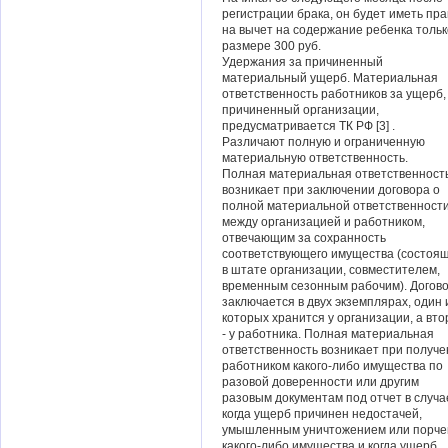
регистрации брака, он будет иметь пра
на вычет на содержание ребенка тольк
размере 300 руб.
Удержания за причиненный
материальный ущерб. Материальная
ответственность работников за ущерб,
причиненный организации,
предусматривается ТК РФ [3] .
Различают полную и ограниченную
материальную ответственность.
Полная материальная ответственност
возникает при заключении договора о
полной материальной ответственност
между организацией и работником,
отвечающим за сохранность
соответствующего имущества (состоя
в штате организации, совместителем,
временным сезонным рабочим). Догов
заключается в двух экземплярах, один 
которых хранится у организации, а вто
- у работника. Полная материальная
ответственность возникает при получ
работником какого-либо имущества по
разовой доверенности или другим
разовым документам под отчет в случа
когда ущерб причинен недостачей,
умышленным уничтожением или порче
какого-либо имущества и когда ущерб