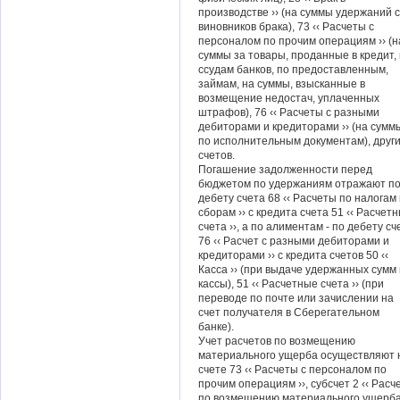
производстве ›› (на суммы удержаний с
виновников брака), 73 ‹‹ Расчеты с
персоналом по прочим операциям ›› (н
суммы за товары, проданные в кредит,
ссудам банков, по предоставленным,
займам, на суммы, взысканные в
возмещение недостач, уплаченных
штрафов), 76 ‹‹ Расчеты с разными
дебиторами и кредиторами ›› (на сумм
по исполнительным документам), друг
счетов.
Погашение задолженности перед
бюджетом по удержаниям отражают п
дебету счета 68 ‹‹ Расчеты по налогам
сборам ›› с кредита счета 51 ‹‹ Расчет
счета ››, а по алиментам - по дебету сч
76 ‹‹ Расчет с разными дебиторами и
кредиторами ›› с кредита счетов 50 ‹‹
Касса ›› (при выдаче удержанных сумм 
кассы), 51 ‹‹ Расчетные счета ›› (при
переводе по почте или зачислении на
счет получателя в Сберегательном
банке).
Учет расчетов по возмещению
материального ущерба осуществляют 
счете 73 ‹‹ Расчеты с персоналом по
прочим операциям ››, субсчет 2 ‹‹ Расч
по возмещению материального ущерба 