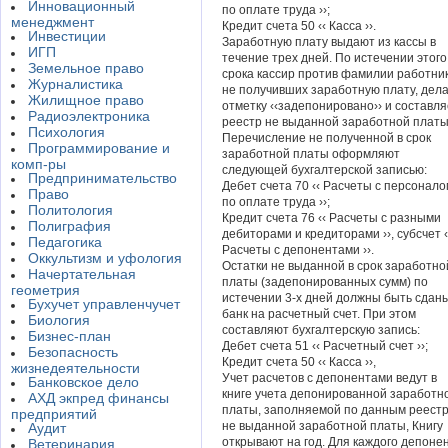
Инновационный
по оплате труда ››;
менеджмент
Кредит счета 50 ‹‹ Касса ››.
Инвестиции
Заработную плату выдают из кассы в
ИГП
течение трех дней. По истечении этого
Земельное право
срока кассир против фамилии работни
Журналистика
не получивших заработную плату, дел
Жилищное право
отметку ‹‹задепонировано›› и составля
Радиоэлектроника
реестр не выданной заработной платы
Психология
Перечисление не полученной в срок
Программирование и
заработной платы оформляют
комп-ры
следующей бухгалтерской записью:
Предпринимательство
Дебет счета 70 ‹‹ Расчеты с персонало
Право
по оплате труда ››;
Политология
Кредит счета 76 ‹‹ Расчеты с разными
Полиграфия
дебиторами и кредиторами ››, субсчет ‹
Педагогика
Расчеты с депонентами ››.
Оккультизм и уфология
Остатки не выданной в срок заработно
Начертательная
платы (задепонированных сумм) по
геометрия
истечении 3-х дней должны быть сданы
Бухучет управленчучет
банк на расчетный счет. При этом
Биология
составляют бухгалтерскую запись:
Бизнес-план
Дебет счета 51 ‹‹ Расчетный счет ››;
Безопасность
Кредит счета 50 ‹‹ Касса ››,
жизнедеятельности
Учет расчетов с депонентами ведут в
Банковское дело
книге учета депонированной заработн
АХД экпред финансы
платы, заполняемой по данным реест
предприятий
не выданной заработной платы, Книгу
Аудит
открывают на год. Для каждого депоне
Ветеринария