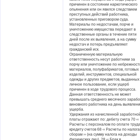
причинен в состоянии наркотического
опьянения или он явился следствием
преступных действий работника,
установленных приговором суда.
Материалы по недостачам, порче и
уничтожению имущества передают в
следственные органы в течение пяти
дней после их выявления, а на сумму
недостач и потерь предъявляют
гражданский иск.
Ограниченную материальную
ответственность несут работники за
порчу или уничтожение по небрежност
материалов, полуфабрикатов, готовых
изделий, инструментов, специальной
одежды и других предметов, выданных
личное пользование, если ущерб
причинен в ходе трудового процесса.
Данная ответственность не может
превышать среднего месячного зарабо
виновного работника на день выявлен
ущерба.
Удержания из начисленной заработно
платы отражают по: дебету счета 70 ‹‹
Расчеты с персоналом по оплате труда
кредиту счетов 68 ‹‹ Расчеты по налога
сборам ›› (на сумму налога на доходы
физических лиц), 28 ‹‹ Брак в