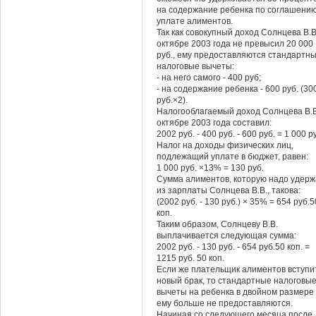
на содержание ребенка по соглашению
уплате алиментов.
Так как совокупный доход Солнцева В.В
октябре 2003 года не превысил 20 000
руб., ему предоставляются стандартн
налоговые вычеты:
- на него самого - 400 руб;
- на содержание ребенка - 600 руб. (30
руб.×2).
Налогооблагаемый доход Солнцева В.В
октябре 2003 года составил:
2002 руб. - 400 руб. - 600 руб. = 1 000 р
Налог на доходы физических лиц,
подлежащий уплате в бюджет, равен:
1 000 руб. ×13% = 130 руб.
Сумма алиментов, которую надо удерж
из зарплаты Солнцева В.В., такова:
(2002 руб. - 130 руб.) × 35% = 654 руб.5
коп.
Таким образом, Солнцеву В.В.
выплачивается следующая сумма:
2002 руб. - 130 руб. - 654 руб.50 коп. =
1215 руб. 50 коп.
Если же плательщик алиментов вступи
новый брак, то стандартные налоговы
вычеты на ребенка в двойном размере
ему больше не предоставляются.
Начиная со следующего месяца после