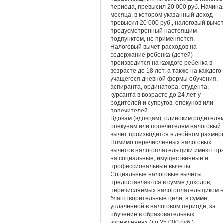
периода, превысил 20 000 руб. Начина
месяца, в котором указанный доход
превысил 20 000 руб., налоговый вычет
предусмотренный настоящим
подпунктом, не применяется.
Налоговый вычет расходов на
содержание ребенка (детей)
производится на каждого ребенка в
возрасте до 18 лет, а также на каждого
учащегося дневной формы обучения,
аспиранта, ординатора, студента,
курсанта в возрасте до 24 лет у
родителей и супругов, опекунов или
попечителей.
Вдовам (вдовцам), одиноким родителям
опекунам или попечителям налоговый
вычет производится в двойном размер
Помимо перечисленных налоговых
вычетов налогоплательщики имеют пр
на социальные, имущественные и
профессиональные вычеты.
Социальные налоговые вычеты
предоставляются в сумме доходов,
перечисляемых налогоплательщиком 
благотворительные цели; в сумме,
уплаченной в налоговом периоде, за
обучение в образовательных
учреждениях (до 25 000 руб.).