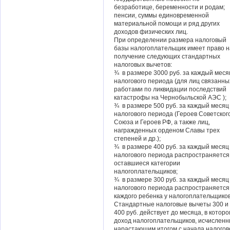
безработице, беременности и родам;
пенсии, суммы единовременной
материальной помощи и ряд других
доходов физических лиц.
При определении размера налоговый
базы налогоплательщик имеет право н
получение следующих стандартных
налоговых вычетов:
¾ в размере 3000 руб. за каждый меся
налогового периода (для лиц связанны
работами по ликвидации последствий
катастрофы на Чернобыльской АЭС );
¾ в размере 500 руб. за каждый месяц
налогового периода (Героев Советског
Союза и Героев РФ, а также лиц,
награжденных орденом Славы трех
степеней и др.);
¾ в размере 400 руб. за каждый месяц
налогового периода распространяется
оставшиеся категории
налогоплательщиков;
¾ в размере 300 руб. за каждый месяц
налогового периода распространяется
каждого ребенка у налогоплательщиков
Стандартные налоговые вычеты 300 и
400 руб. действует до месяца, в котор
доход налогоплательщиков, исчислен
нарастающим итогом с начала налогов