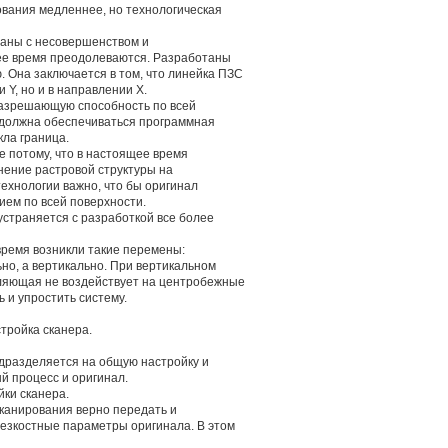
ования медленнее, но технологическая
заны с несовершенством и
ее время преодолеваются. Разработаны
 Она заключается в том, что линейка ПЗС
 Y, но и в направлении X.
разрешающую способность по всей
 должна обеспечиваться программная
кла граница.
е потому, что в настоящее время
нение растровой структуры на
ехнологии важно, что бы оригинал
ем по всей поверхности.
устраняется с разработкой все более
время возникли такие перемены:
но, а вертикально. При вертикальном
ляющая не воздействует на центробежные
ь и упростить систему.
тройка сканера.
одразделяется на общую настройку и
й процесс и оригинал.
ки сканера.
сканирования верно передать и
резкостные параметры оригинала. В этом