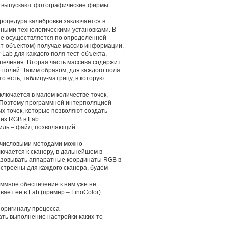
ы выпускают фотографические фирмы:
роцедура калибровки заключается в
нными технологическими установками. В
ие осуществляется по определенной
ст-объектом) получае массив информации,
 Lab для каждого поля тест-объекта,
печения. Вторая часть массива содержит
полей. Таким образом, для каждого поля
о есть, таблицу-матрицу, в которую
лючается в малом количестве точек,
 Поэтому программной интерполяцией
х точек, которые позволяют создать
из RGB в Lab.
филь – файл, позволяющий
ой числовыми методами можно
ючается к сканеру, в дальнейшем в
азовывать аппаратные координаты RGB в
строены для каждого сканера, будем
ммное обеспечение к ним уже не
ет ее в Lab (пример – LinoColor).
 оригиналу процесса
ать выполнение настройки каких-то