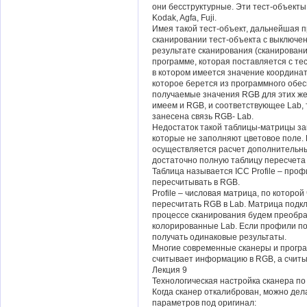
они бесструктурные. Эти тест-объект
Kodak, Agfa, Fuji.
Имея такой тест-объект, дальнейшая п
сканировании тест-объекта с выключе
результате сканирования (сканирован
программе, которая поставляется с те
в котором имеется значение координат
которое берется из программного обес
получаемые значения RGB для этих же 
имеем и RGB, и соответствующее Lab, т
занесена связь RGB- Lab.
Недостаток такой таблицы-матрицы зак
которые не заполняют цветовое поле.
осуществляется расчет дополнительны
достаточно полную таблицу пересчета 
Таблица называется ICC Profile – про
пересчитывать в RGB.
Profile – числовая матрица, по котор
пересчитать RGB в Lab. Матрица подкл
процессе сканирования будем преобр
колорированные Lab. Если профили по
получать одинаковые результаты.
Многие современные сканеры и програ
считывает информацию в RGB, а считыва
Лекция 9
Технологическая настройка сканера по
Когда сканер откалиброван, можно дел
параметров под оригинал: