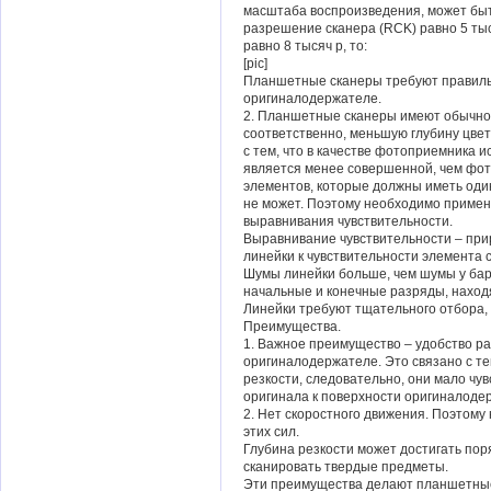
масштаба воспроизведения, может быть
разрешение сканера (RCK) равно 5 тыся
равно 8 тысяч p, то:
[pic]
Планшетные сканеры требуют правил
оригиналодержателе.
2. Планшетные сканеры имеют обычно
соответственно, меньшую глубину цвет
с тем, что в качестве фотоприемника 
является менее совершенной, чем фот
элементов, которые должны иметь один
не может. Поэтому необходимо примен
выравнивания чувствительности.
Выравнивание чувствительности – при
линейки к чувствительности элемента 
Шумы линейки больше, чем шумы у бар
начальные и конечные разряды, наход
Линейки требуют тщательного отбора,
Преимущества.
1. Важное преимущество – удобство 
оригиналодержателе. Это связано с те
резкости, следовательно, они мало чу
оригинала к поверхности оригиналоде
2. Нет скоростного движения. Поэтому 
этих сил.
Глубина резкости может достигать пор
сканировать твердые предметы.
Эти преимущества делают планшетные