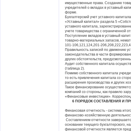
имущественные права. Созданию това
учредителей о вкладах в уставный капи
форме.
Бухгалтерский учет уставного капитал
«Уставный капитал» раздела 5 «Собст
уставного капитала, зарегистрированн
учете товарищества с ограниченной от
Поступление вкладов в уставный капит
товарно-материальных запасов, немат
101-106,121,124,201-206,208,222,223,4
Правильность записей по движению ус
законодательства в части формировани
других обстоятельств, предусмотренн
Аудит собственного капитала осущест
(таблица 2).
Помимо собственного капитала учреди
то есть привлечения капитала со стор
расширения производства и других хо
Такое финансирование осуществляется
компаний со стороны, как правило зар
«Финансовые инвестиции». Корреспонд
6 ПОРЯДОК СОСТАВЛЕНИЯ И П
Финансовая отчетность - система ито
финансово-хозяйственную деятельн
Составлением отчетности завершается
основании текущего бухгалтерского, на
финансовой отчетности является пре