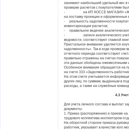
занимает наибольший удельный вес в 
проверке расчетов с покупателями бы
- на ИП КОССЕ МАГАЗИН «ЖИВЫЕ
на поставку проекции и оформленные в
- реальность задолженности покупате
инвентаризации расчетов;
- правильное ведение аналитического 
- записи аналитического учета по
ведомости, соответствуют главной книг
Пристальное внимание уделяется изуч
задолженность». Так в ходе проверки в
отчетного периода соответствуют сче
правильно отражены на счетах показан
эти данные обобщены ежемесячными ит
Особенное внимание обращается на п
на счете 333 «Задолженность работник
На этом счете учитывается информаци
других лиц: по суммам, выданным в п
расходы, а также на служебные коман
4.3 Уче
Для учета личного состава и выплат 
документы:
1. Приказ (распоряжение) и приеме на 
трудового коллектива инспектором отд
На оборотной стороне приказа руковод
работник, указывает в качестве кого м