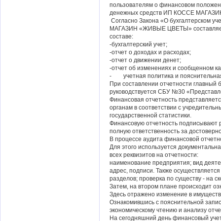
пользователям о финансовом положени
денежных средств ИП КОССЕ МАГАЗ
Согласно Закона «О бухгалтерском у
МАГАЗИН «ЖИВЫЕ ЦВЕТЫ» составляет 
составе:
-бухгалтерский учет;
-отчет о доходах и расходах;
-отчет о движении денет;
-отчет об изменениях и сообщенном к
- учетная политика и пояснительная
При составлении отчетности главны
руководствуется СБУ №30 «Представл
Финансовая отчетность представляет
органам в соответствии с учредительн
государственной статистики.
Финансовую отчетность подписывают р
полную ответственность за достоверн
В процессе аудита финансовой отчетн
Для этого используется документальн
всех реквизитов на отчетности:
наименование предприятия; вид деяте
адрес, подписи. Также осуществляется
разделов; проверка по существу - на 
Затем, на втором плане происходит оз
Здесь отражено изменение в имущест
Ознакомившись с пояснительной записк
экономическому чтению и анализу отче
На сегодняшний день финансовый уче