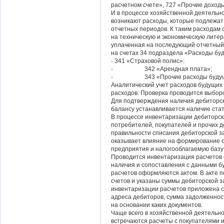
расчетном счете», 727 «Прочие доходы
И в процессе хозяйственной деятел
возникают расходы, которые подлежат
отчетных периодов. К таким расходам 
на техническую и экономическую литер
уплаченная на последующий отчетный 
на счетах 34 подраздела «Расходы буд
- 341 «Страховой полис»:
- 342 «Арендная плата»;
- 343 «Прочие расходы будущи
Аналитический учет расходов будущих 
расходов. Проверка проводится выбор
Для подтверждения наличия дебиторск
балансу устанавливается наличие ста
В процессе инвентаризации дебиторск
потребителей, покупателей и прочих 
правильности списания дебиторской з
оказывает влияние на формирование о
предприятия и налогооблагаемую базу 
Проводится инвентаризация расчетов
наличия и сопоставления с данными бу
расчетов оформляются актом. В акте
счетов и указаны суммы дебиторской з
инвентаризации расчетов приложена с
адреса дебиторов, сумма задолженности
на основании каких документов.
Чаще всего в хозяйственной деяте
встречаются расчеты с покупателями и