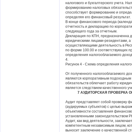
налогового и бухгалтерского учета. Н
формированию налоговых обязательств
способствует формированию и опреде
определяя его финансовый результат.
В конце финансового периода (календ
отчетность и декларацию по корпорати
следующего года за отчетным.
Декларация по КПН, предназначенна д
юридическими лицами-резидентами, а
осуществляющими деятельность в Респ
по форме 100.00 и соответствующих 
определения налогооблагаемого доход
4.
Рисунок 4 - Схема определения налог
От полученного налогооблагаемого дох
являются корпоративным подоходным 
обязательств облегчает работу юридиче
является следствием качественного уч
7 АУДИТОРСКАЯ ПРОВЕРКА 
Аудит представляет собой проверку ф
(аудируемых субъектов) с целью выра
объективности составления финансово
установленными законодательством Р
Аудит, как вид деятельности, заключае
компетентным независимым лицом, кот
выносит заключение о качественной с