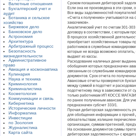
Сроком погашения дебиторской задолже
Валютные отношения
Если она не произведена в эти сроки, 
Бухгалтерский учет и
Все виды задолженностей покупателей 
аудит
Ботаника и сельское
«Счета к получению» учитываются на 
хозяйство
заказчиков».
Биржевое дело
Аналитический учет по счетам 301-303
Банковское дело
договору в соответствии, с которым пр
Астрономия
В процессе хозяйственной деятель
Архитектура
приобретает хозяйственные товары пр
Арбитражный процесс
работников в служебные командировки
Безопасность
которые не всегда возможно оплатить,
жизнедеятельности
выдают из кассы.
Административное
Расходование наличных денег выданны
право
обобщения которых предназначен аван
Авиация и космонавтика
связанным со служебными командировк
Кулинария
документов. Срок отчета по полученн
Наука и техника
Авансовые отчеты проверяются бухгал
Криминология
между суммой в подотчет и расходова
Криминалистика
подотчетному лицу в зависимости от с
Косметология
только работникам ИП КОССЕ МАГАЗ
Коммуникации и связь
по ранее полученным авансам. Для уче
Кибернетика
предназначен субсчет 333/1.
Исторические личности
Прочая дебиторская задолженность уч
Информатика
для обобщения информации о прочей 
Инвестиции
обязательствам, излишне перечислен
по Зоология
организации, суммам претензий, пред
Журналистика
На основании документов суммы прете
Карта сайта
дебиторская задолженность» с кредита