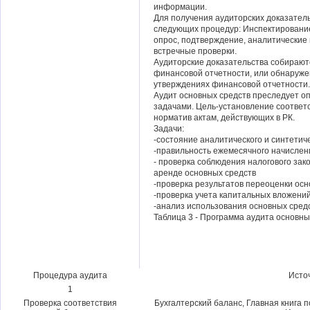
информации.
Для получения аудиторских доказатель
следующих процедур: Инспектирование
опрос, подтверждение, аналитические
встречные проверки.
Аудиторские доказательства собирают
финансовой отчетности, или обнаруже
утверждениях финансовой отчетности.
Аудит основных средств преследует о
задачами. Цель-установление соответ
норматив актам, действующих в РК.
Задачи:
-состояние аналитического и синтетич
-правильность ежемесячного начислен
- проверка соблюдения налогового за
аренде основных средств
-проверка результатов переоценки осн
-проверка учета капитальных вложени
-анализ использования основных средс
Таблица 3 - Программа аудита основны
Процедура аудита
Исто
1
Проверка соответствия
Бухгалтерский баланс, Главная книга 