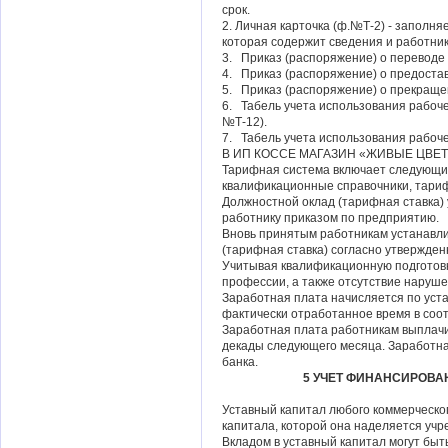
срок.
2. Личная карточка (ф.№Т-2) - заполня
которая содержит сведения и работник
3. Приказ (распоряжение) о переводе 
4. Приказ (распоряжение) о предостав
5. Приказ (распоряжение) о прекращен
6. Табель учета использования рабоче
№Т-12).
7. Табель учета использования рабоче
В ИП КОССЕ МАГАЗИН «ЖИВЫЕ ЦВЕТЫ»
Тарифная система включает следующи
квалификационные справочники, тариф
Должностной оклад (тарифная ставка)
работнику приказом по предприятию.
Вновь принятым работникам устанавл
(тарифная ставка) согласно утвержде
Учитывая квалификационную подготовк
профессии, а также отсутствие наруш
Заработная плата начисляется по уст
фактически отработанное время в соо
Заработная плата работникам выплачи
декады следующего месяца. Заработн
банка.
5 УЧЕТ ФИНАНСИРОВА
Уставный капитал любого коммерческо
капитала, которой она наделяется учр
Вкладом в уставный капитал могут быт