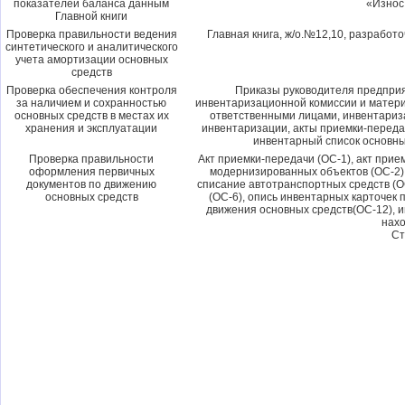
показателей баланса данным
«Износ
Главной книги
Проверка правильности ведения
Главная книга, ж/о.№12,10, разработ
синтетического и аналитического
учета амортизации основных
средств
Проверка обеспечения контроля
Приказы руководителя предпри
за наличием и сохранностью
инвентаризационной комиссии и матери
основных средств в местах их
ответственными лицами, инвентариз
хранения и эксплуатации
инвентаризации, акты приемки-переда
инвентарный список основных
Проверка правильности
Акт приемки-передачи (ОС-1), акт при
оформления первичных
модернизированных объектов (ОС-2), 
документов по движению
списание автотранспортных средств (О
основных средств
(ОС-6), опись инвентарных карточек п
движения основных средств(ОС-12), и
нах
Ст