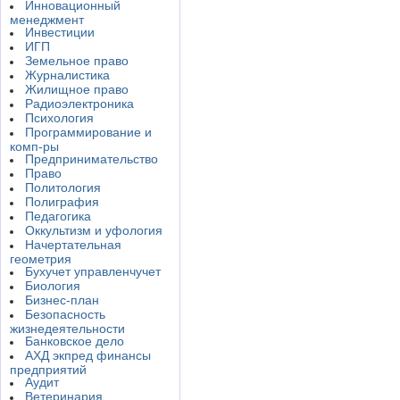
Инновационный
менеджмент
Инвестиции
ИГП
Земельное право
Журналистика
Жилищное право
Радиоэлектроника
Психология
Программирование и
комп-ры
Предпринимательство
Право
Политология
Полиграфия
Педагогика
Оккультизм и уфология
Начертательная
геометрия
Бухучет управленчучет
Биология
Бизнес-план
Безопасность
жизнедеятельности
Банковское дело
АХД экпред финансы
предприятий
Аудит
Ветеринария