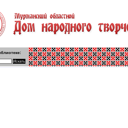
иблиотеке: